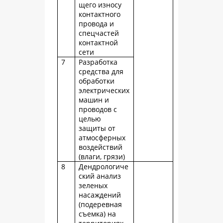
щего износу
контактного
провода и
спецчастей
контактной
сети
7
Разработка
средства для
обработки
электрических
машин и
проводов с
целью
защиты от
атмосферных
воздействий
(влаги, грязи)
8
Дендрологиче
ский анализ
зеленых
насаждений
(подеревная
съемка) на