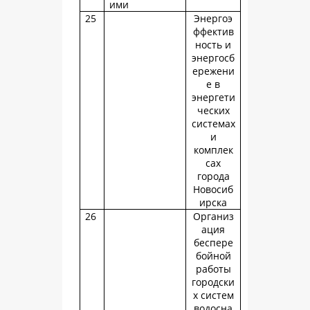
ими
25
Энергоэ
ффектив
ность и
энергосб
ережени
е в
энергети
ческих
системах
и
комплек
сах
города
Новосиб
ирска
26
Организ
ация
беспере
бойной
работы
городски
х систем
водосна