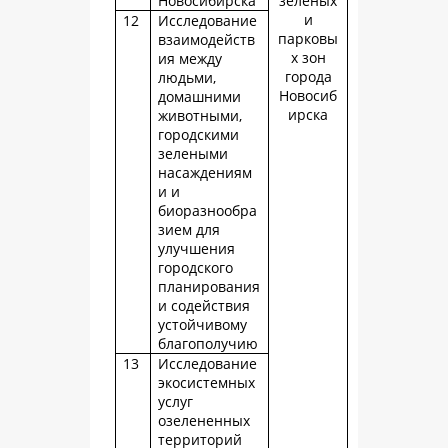
Новосибирска
зеленых
и
12
Исследование
парковы
взаимодейств
х зон
ия между
города
людьми,
Новосиб
домашними
ирска
животными,
городскими
зелеными
насаждениям
и и
биоразнообра
зием для
улучшения
городского
планирования
и содействия
устойчивому
благополучию
13
Исследование
экосистемных
услуг
озелененных
территорий