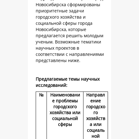
Новосибирска сформированы
приоритетные задачи
городского хозяйства и
социальной сферы города
Новосибирска, которые
предлагается решить молодым
ученым. Возможные тематики
научных проектов в
соответствии с направлениями
представлены ниже.
Предлагаемые темы научных
исследований:
№
Наименовани
Направл
е проблемы
ение
городского
городско
хозяйства или
го
социальной
хозяйств
сферы
а или
социаль
ной