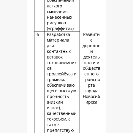
обеспечения
легкого
смывания
нанесенных
рисунков
(«граффити»)
6
Разработка
Развити
материала
е
для
дорожно
контактных
й
вставок
деятель
токоприемник
ности и
ов
обществ
троллейбуса и
енного
трамвая,
транспо
обеспечиваю
рта
щего высокую
города
прочность
Новосиб
(низкий
ирска
износ),
качественный
токосъем, а
также
препятствую