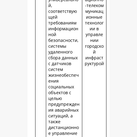
й,
-телеком
соответствую
муникац
щей
ионные
требованиям
технолог
информацион
ии в
ной
управле
безопасности,
нии
системы
городско
удаленного
й
сбора данных
инфраст
с датчиков
руктурой
систем
жизнеобеспеч
ения
социальных
объектов с
целью
предупрежден
ия аварийных
ситуаций, а
также
дистанционно
е управление