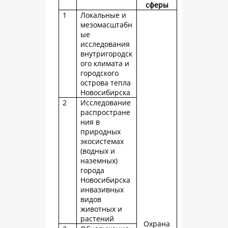
сферы
1
Локальные и
мезомасштабн
ые
исследования
внутригородск
ого климата и
городского
острова тепла
Новосибирска
2
Исследование
распростране
ния в
природных
экосистемах
(водных и
наземных)
города
Новосибирска
инвазивных
видов
животных и
растений
Охрана