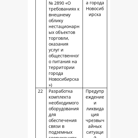
а города
№ 2890 «О
Новосиб
требованиях к
ирска
внешнему
облику
нестационарн
ых объектов
торговли,
оказания
услуг и
общественног
о питания на
территории
города
Новосибирска
»)
22
Разработка
Предупр
комплекта
еждение
необходимого
и
оборудования
ликвида
для
ция
обеспечения
чрезвыч
связи в
айных
подземных
ситуаци
сооружениях
й