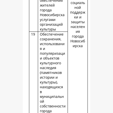
обеспечения
социаль
жителей
ной
города
поддерж
Новосибирска
ки и
услугами
защиты
организаций
населен
культуры
ия
19
Обеспечение
города
сохранения,
Новосиб
использовани
ирска
я и
популяризаци
и объектов
культурного
наследия
(памятников
истории и
культуры),
находящихся
в
муниципальн
ой
собственности
города