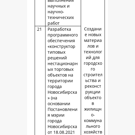
выполнения
научных и
научно-
технических
работ
Создани
21
Разработка
е новых
программного
материа
обеспечения
лов и
«конструктор
технолог
типовых
ий для
решений
городско
нестационарн
го
ых торговых
строител
объектов на
ьства и
территории
реконст
города
рукции
Новосибирска
объекто
» (на
в
основании
жилищн
Постановлени
о-
я мэрии
коммуна
города
льного
Новосибирска
хозяйств
от 18.08.2021