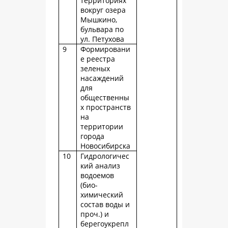
территориях
вокруг озера
Мышкино,
бульвара по
ул. Петухова
9
Формировани
е реестра
зеленых
насаждений
для
общественны
х пространств
на
территории
города
Новосибирска
10
Гидрологичес
кий анализ
водоемов
(био-
химический
состав воды и
проч.) и
берегоукрепл