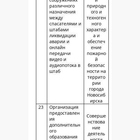
различного
природн
назначения
ого и
между
техноген
спасателями и
ного
штабами
характер
ликвидации
а и
аварии и
обеспеч
онлайн
ение
передачи
пожарно
видео и
й
аудиопотока в
безопас
штаб
ности на
террито
рии
города
Новосиб
ирска
23
Организация
предоставлен
Соверше
ия
нствова
дополнительн
ние
ого
деятель
образования
ности