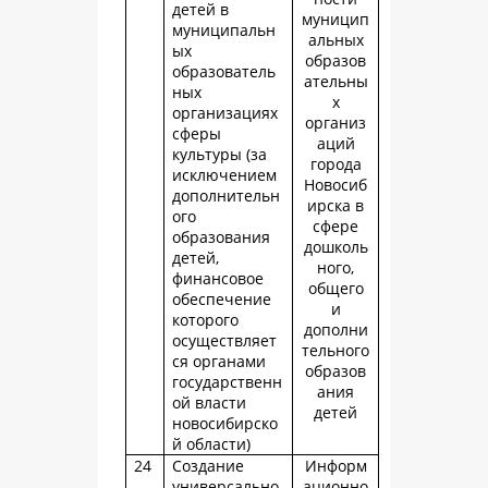
детей в
муницип
муниципальн
альных
ых
образов
образователь
ательны
ных
х
организациях
организ
сферы
аций
культуры (за
города
исключением
Новосиб
дополнительн
ирска в
ого
сфере
образования
дошколь
детей,
ного,
финансовое
общего
обеспечение
и
которого
дополни
осуществляет
тельного
ся органами
образов
государственн
ания
ой власти
детей
новосибирско
й области)
24
Создание
Информ
универсально
ационно