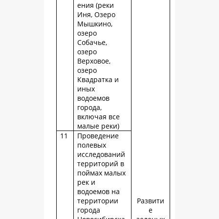
ения (реки
Иня, Озеро
Мышкино,
озеро
Собачье,
озеро
Верховое,
озеро
Квадратка и
иных
водоемов
города,
включая все
малые реки)
11
Проведение
полевых
исследований
территорий в
поймах малых
рек и
водоемов на
территории
Развити
города
е