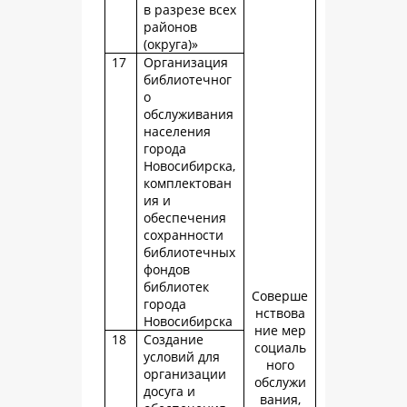
в разрезе всех
районов
(округа)»
17
Организация
библиотечног
о
обслуживания
населения
города
Новосибирска,
комплектован
ия и
обеспечения
сохранности
библиотечных
фондов
библиотек
Соверше
города
нствова
Новосибирска
ние мер
18
Создание
социаль
условий для
ного
организации
обслужи
досуга и
вания,