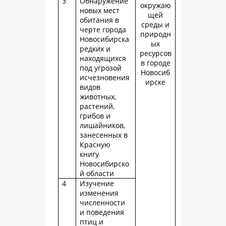
3
Обнаружение
окружаю
новых мест
щей
обитания в
среды и
черте города
природн
Новосибирска
ых
редких и
ресурсов
находящихся
в городе
под угрозой
Новосиб
исчезновения
ирске
видов
животных,
растений,
грибов и
лишайников,
занесенных в
Красную
книгу
Новосибирско
й области
4
Изучение
изменения
численности
и поведения
птиц и