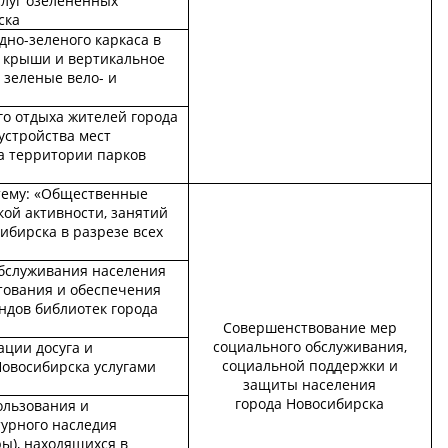
слуг озелененных
ска
но-зеленого каркаса в
е крыши и вертикальное
 зеленые вело- и
го отдыха жителей города
устройства мест
а территории парков
тему: «Общественные
ой активности, занятий
ибирска в разрезе всех
бслуживания населения
тования и обеспечения
ндов библиотек города
Совершенствование мер
социального обслуживания,
ации досуга и
социальной поддержки и
Новосибирска услугами
защиты населения
города Новосибирска
ользования и
турного наследия
ры), находящихся в