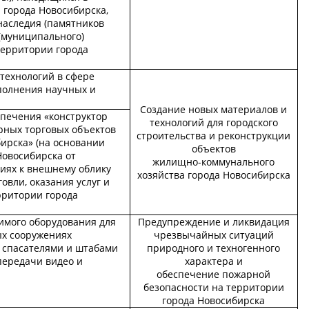
 города Новосибирска,
наследия (памятников
 (муниципального)
территории города
технологий в сфере
полнения научных и
Создание новых материалов и
спечения «конструктор
технологий для городского
ных торговых объектов
строительства и реконструкции
ирска» (на основании
объектов
Новосибирска от
жилищно-коммунального
ниях к внешнему облику
хозяйства города Новосибирска
овли, оказания услуг и
рритории города
имого оборудования для
Предупреждение и ликвидация
ых сооружениях
чрезвычайных ситуаций
 спасателями и штабами
природного и техногенного
передачи видео и
характера и
обеспечение пожарной
безопасности на территории
города Новосибирска