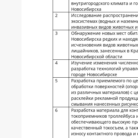
внутригородского климата и го
Новосибирска
2
Исследование распространен
экосистемах (водных и наземн
инвазивных видов животных и
3
Обнаружение новых мест обит
Новосибирска редких и находя
исчезновения видов животных,
лишайников, занесенных в Кр
Новосибирской области
4
Изучение изменения численно
разработка технологий управл
городе Новосибирске
5
Разработка приемлемого по це
обработки поверхностей (опор
из различных материалов) с 
расклейки рекламной продукци
смывания нанесенных рисунко
6
Разработка материала для кон
токоприемников троллейбуса и
обеспечивающего высокую проч
качественный токосъем, а та
износу контактного провода и