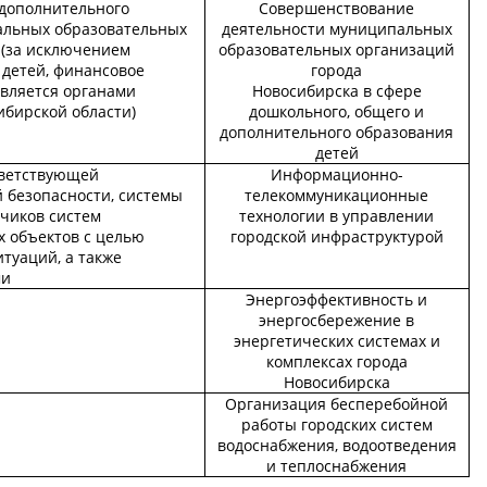
дополнительного
Совершенствование
альных образовательных
деятельности муниципальных
 (за исключением
образовательных организаций
 детей, финансовое
города
твляется органами
Новосибирска в сфере
ибирской области)
дошкольного, общего и
дополнительного образования
детей
тветствующей
Информационно-
безопасности, системы
телекоммуникационные
тчиков систем
технологии в управлении
 объектов с целью
городской инфраструктурой
туаций, а также
ми
Энергоэффективность и
энергосбережение в
энергетических системах и
комплексах города
Новосибирска
Организация бесперебойной
работы городских систем
водоснабжения, водоотведения
и теплоснабжения