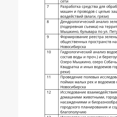
сети
7
Разработка средства для обра
машин и проводов с целью за
воздействий (влаги, грязи)
8
Дендрологический анализ зел
(подеревная съемка) на терри
Мышкино, бульвара по ул. Пет
9
Формирование реестра зелены
общественных пространств на
Новосибирска
10
Гидрологический анализ водо
состав воды и проч.) и берего
Озеро Мышкино, озеро Собачье
Квадратка и иных водоемов го
реки)
11
Проведение полевых исследов
поймах малых рек и водоемов 
Новосибирска
12
Исследование взаимодействия
домашними животными, город
насаждениями и биоразнообр
городского планирования и со
благополучию