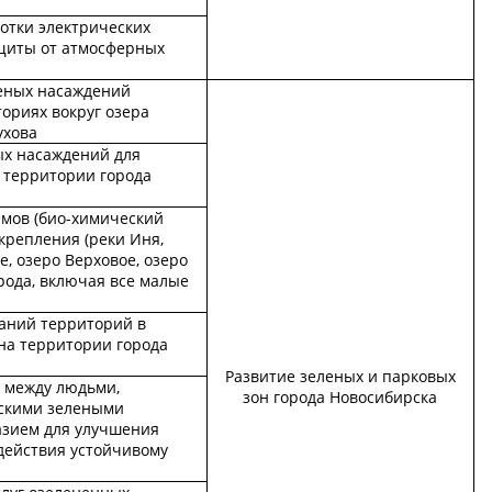
ботки электрических
щиты от атмосферных
еных насаждений
ториях вокруг озера
ухова
х насаждений для
 территории города
емов (био-химический
укрепления (реки Иня,
, озеро Верховое, озеро
рода, включая все малые
аний территорий в
на территории города
Развитие зеленых и парковых
 между людьми,
зон города Новосибирска
скими зелеными
азием для улучшения
действия устойчивому