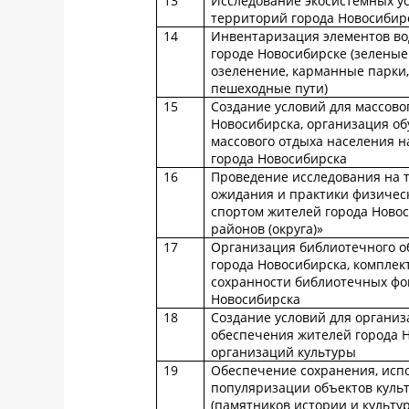
13
Исследование экосистемных у
территорий города Новосибир
14
Инвентаризация элементов вод
городе Новосибирске (зелены
озеленение, карманные парки,
пешеходные пути)
15
Создание условий для массово
Новосибирска, организация об
массового отдыха населения н
города Новосибирска
16
Проведение исследования на 
ожидания и практики физическ
спортом жителей города Новос
районов (округа)»
17
Организация библиотечного о
города Новосибирска, комплек
сохранности библиотечных фо
Новосибирска
18
Создание условий для организ
обеспечения жителей города 
организаций культуры
19
Обеспечение сохранения, исп
популяризации объектов куль
(памятников истории и культу