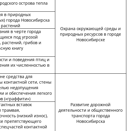
родского острова тепла
ия в природных
ых) города Новосибирска
 растений
Охрана окружающей среды и
ания в черте города
природных ресурсов в городе
щихся под угрозой
Новосибирске
 растений, грибов и
асную книгу
сти и поведения птиц и
ения их численностью в
не средства для
ы контактной сети, стены
целью недопущения
и и обеспечения легкого
в («граффити»)
тактных вставок
Развитие дорожной
 трамвая,
деятельности и общественного
ность (низкий износ),
транспорта города
кже препятствующего
Новосибирска
 спецчастей контактной