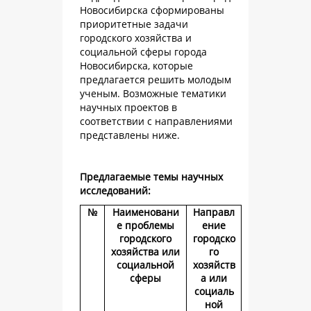
Новосибирска сформированы
приоритетные задачи
городского хозяйства и
социальной сферы города
Новосибирска, которые
предлагается решить молодым
ученым. Возможные тематики
научных проектов в
соответствии с направлениями
представлены ниже.
Предлагаемые темы научных
исследований:
№
Наименовани
Направл
е проблемы
ение
городского
городско
хозяйства или
го
социальной
хозяйств
сферы
а или
социаль
ной