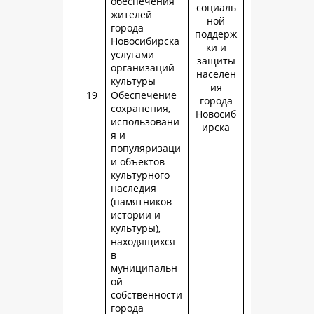
обеспечения
социаль
жителей
ной
города
поддерж
Новосибирска
ки и
услугами
защиты
организаций
населен
культуры
ия
19
Обеспечение
города
сохранения,
Новосиб
использовани
ирска
я и
популяризаци
и объектов
культурного
наследия
(памятников
истории и
культуры),
находящихся
в
муниципальн
ой
собственности
города