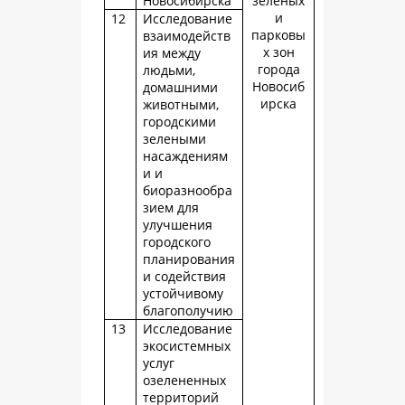
Новосибирска
зеленых
и
12
Исследование
парковы
взаимодейств
х зон
ия между
города
людьми,
Новосиб
домашними
ирска
животными,
городскими
зелеными
насаждениям
и и
биоразнообра
зием для
улучшения
городского
планирования
и содействия
устойчивому
благополучию
13
Исследование
экосистемных
услуг
озелененных
территорий