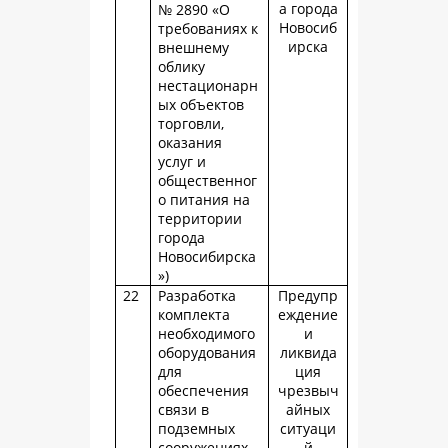
а города
№ 2890 «О
Новосиб
требованиях к
ирска
внешнему
облику
нестационарн
ых объектов
торговли,
оказания
услуг и
общественног
о питания на
территории
города
Новосибирска
»)
22
Разработка
Предупр
комплекта
еждение
необходимого
и
оборудования
ликвида
для
ция
обеспечения
чрезвыч
связи в
айных
подземных
ситуаци
сооружениях
й