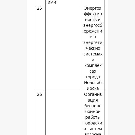
ими
25
Энергоэ
ффектив
ность и
энергосб
ережени
е в
энергети
ческих
системах
и
комплек
сах
города
Новосиб
ирска
26
Организ
ация
беспере
бойной
работы
городски
х систем
водосна