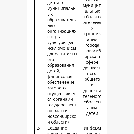
детей в
муницип
муниципальн
альных
ых
образов
образователь
ательны
ных
х
организациях
организ
сферы
аций
культуры (за
города
исключением
Новосиб
дополнительн
ирска в
ого
сфере
образования
дошколь
детей,
ного,
финансовое
общего
обеспечение
и
которого
дополни
осуществляет
тельного
ся органами
образов
государственн
ания
ой власти
детей
новосибирско
й области)
24
Создание
Информ
универсально
ационно