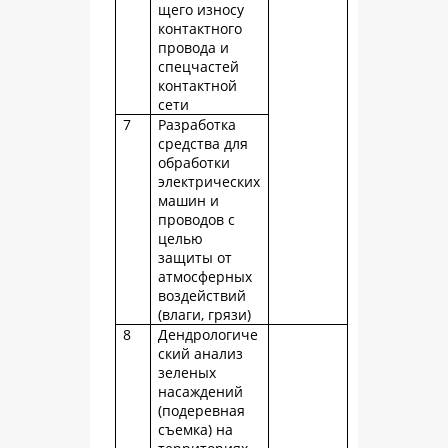
щего износу
контактного
провода и
спецчастей
контактной
сети
7
Разработка
средства для
обработки
электрических
машин и
проводов с
целью
защиты от
атмосферных
воздействий
(влаги, грязи)
8
Дендрологиче
ский анализ
зеленых
насаждений
(подеревная
съемка) на