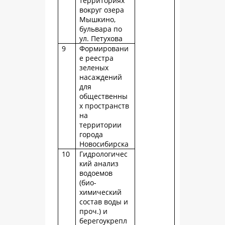
территориях
вокруг озера
Мышкино,
бульвара по
ул. Петухова
9
Формировани
е реестра
зеленых
насаждений
для
общественны
х пространств
на
территории
города
Новосибирска
10
Гидрологичес
кий анализ
водоемов
(био-
химический
состав воды и
проч.) и
берегоукрепл