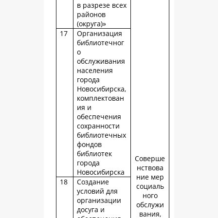
в разрезе всех
районов
(округа)»
17
Организация
библиотечног
о
обслуживания
населения
города
Новосибирска,
комплектован
ия и
обеспечения
сохранности
библиотечных
фондов
библиотек
Соверше
города
нствова
Новосибирска
ние мер
18
Создание
социаль
условий для
ного
организации
обслужи
досуга и
вания,