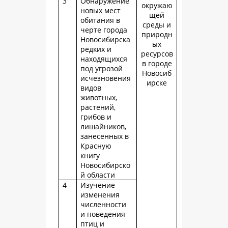
3
Обнаружение
окружаю
новых мест
щей
обитания в
среды и
черте города
природн
Новосибирска
ых
редких и
ресурсов
находящихся
в городе
под угрозой
Новосиб
исчезновения
ирске
видов
животных,
растений,
грибов и
лишайников,
занесенных в
Красную
книгу
Новосибирско
й области
4
Изучение
изменения
численности
и поведения
птиц и