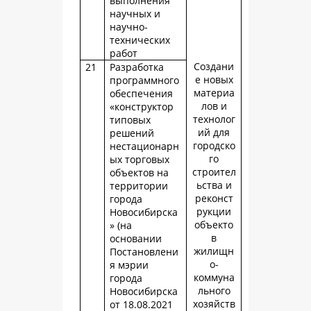
выполнения
научных и
научно-
технических
работ
Создани
21
Разработка
е новых
программного
материа
обеспечения
лов и
«конструктор
технолог
типовых
ий для
решений
городско
нестационарн
го
ых торговых
строител
объектов на
ьства и
территории
реконст
города
рукции
Новосибирска
объекто
» (на
в
основании
жилищн
Постановлени
о-
я мэрии
коммуна
города
льного
Новосибирска
хозяйств
от 18.08.2021