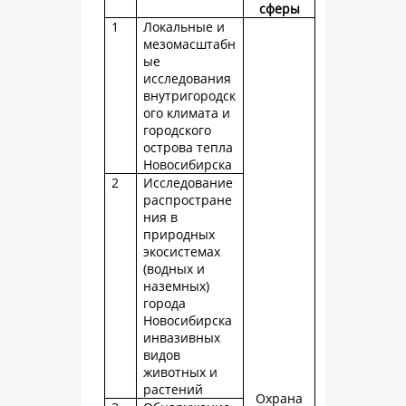
сферы
1
Локальные и
мезомасштабн
ые
исследования
внутригородск
ого климата и
городского
острова тепла
Новосибирска
2
Исследование
распростране
ния в
природных
экосистемах
(водных и
наземных)
города
Новосибирска
инвазивных
видов
животных и
растений
Охрана