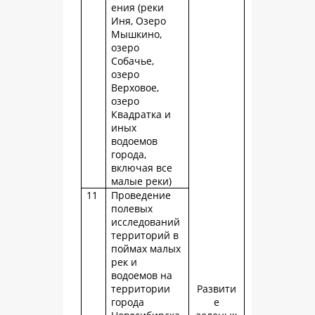
ения (реки
Иня, Озеро
Мышкино,
озеро
Собачье,
озеро
Верховое,
озеро
Квадратка и
иных
водоемов
города,
включая все
малые реки)
11
Проведение
полевых
исследований
территорий в
поймах малых
рек и
водоемов на
территории
Развити
города
е