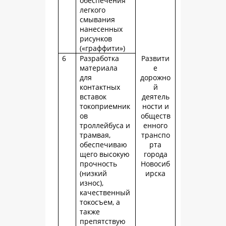
обеспечения
легкого
смывания
нанесенных
рисунков
(«граффити»)
6
Разработка
Развити
материала
е
для
дорожно
контактных
й
вставок
деятель
токоприемник
ности и
ов
обществ
троллейбуса и
енного
трамвая,
транспо
обеспечиваю
рта
щего высокую
города
прочность
Новосиб
(низкий
ирска
износ),
качественный
токосъем, а
также
препятствую