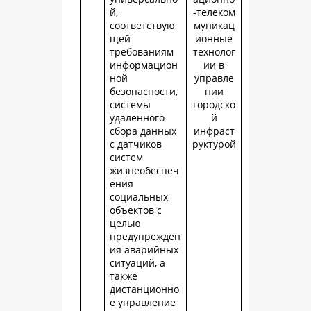
й,
-телеком
соответствую
муникац
щей
ионные
требованиям
технолог
информацион
ии в
ной
управле
безопасности,
нии
системы
городско
удаленного
й
сбора данных
инфраст
с датчиков
руктурой
систем
жизнеобеспеч
ения
социальных
объектов с
целью
предупрежден
ия аварийных
ситуаций, а
также
дистанционно
е управление