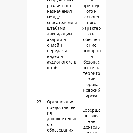
различного
природн
назначения
ого и
между
техноген
спасателями и
ного
штабами
характер
ликвидации
а и
аварии и
обеспеч
онлайн
ение
передачи
пожарно
видео и
й
аудиопотока в
безопас
штаб
ности на
террито
рии
города
Новосиб
ирска
23
Организация
предоставлен
Соверше
ия
нствова
дополнительн
ние
ого
деятель
образования
ности