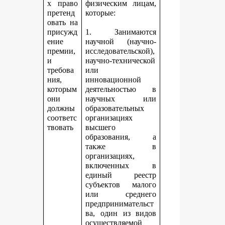
х право
физическим лицам,
претенд
которые:
овать на
присужд
1. Занимаются
ение
научной (научно-
премии,
исследовательской),
и
научно-технической
требова
или
ния,
инновационной
которым
деятельностью в
они
научных или
должны
образовательных
соответс
организациях
твовать
высшего
образования, а
также в
организациях,
включенных в
единый реестр
субъектов малого
или среднего
предпринимательст
ва, один из видов
осуществляемой