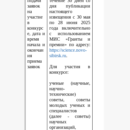
подачи
течение 30 дней со
заявок
дня публикации
на
настоящего
участие
извещения с 30 мая
в
по 28 июня 2025
конкурс
года включительно
е, дата и
с использованием
время
МИС «Гранты и
начала и
премии» по адресу:
окончан
https://science.novo-
ия
sibirsk.ru
.
приема
заявок
Для участия в
конкурсе:
ученые (научные,
научно-
технические)
советы, советы
молодых ученых и
специалистов
(далее - советы)
научных
организаций,