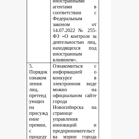
иностранными
агентами в
соответствии с
Федеральным
законом от
14.07.2022 № 255-
ФЗ «О контроле за
деятельностью лиц,
находящихся под
иностранным
влиянием».
5.
Ознакомиться с
Порядок
информацией о
ознаком
конкурсе в
ления
электронном виде
лиц,
можно на
претенд
официальном сайте
ующих
города
на
Новосибирска на
присужд
странице
ение
управления
премии,
инноваций и
с
предпринимательст
процеду
ва мэрии города