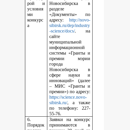
рой и
Новосибирска в
условия
разделе
ми
«Документы» по
конкурс
адресу:
http://novo-
а
sibirsk.ru/dep/industry
,
-science/docs/
на
сайте
муниципальной
информационной
системы «Гранты и
премии мэрии
города
Новосибирска в
сфере науки и
инноваций» (далее
– МИС «Гранты и
премии») по адресу:
https://science.novo-
sibirsk.ru/
, а также
по телефону: 227-
55-76.
6.
Заявки на конкурс
Порядок
принимаются в