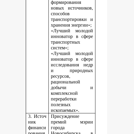
формирования
новых источников,
способов
транспортировки и
хранения энергии»;
«Лучший молодой
инноватор в сфере
транспортных
систем»;
«Лучший молодой
инноватор в сфере
исследования недр
и природных
ресурсов,
рациональной
добычи и
комплексной
переработки
полезных
ископаемых».
3. Источ
Присуждение
ник
премий мэрии
финанси
города
рования,
Новосибирска в