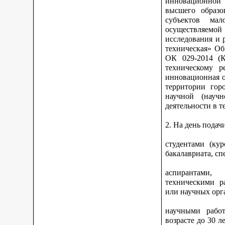
инновационной 
высшего образо
субъектов ма
осуществляемо
исследования и 
техническая» Об
ОК 029-2014 (К
техническому р
инновационная о
территории гор
научной (научн
деятельности в 
2. На день подач
студентами (ку
бакалавриата, сп
аспирантами,
техническими р
или научных орга
научными работ
возрасте до 30 