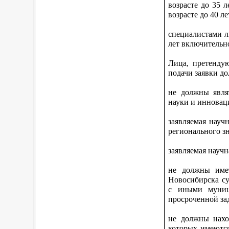
возрасте до 35 
возрасте до 40 л
специалистами л
лет включительн
Лица, претенду
подачи заявки д
не должны явля
науки и инновац
заявляемая науч
регионального зн
заявляемая научн
не должны имет
Новосибирска су
с иными муниц
просроченной за
не должны нахо
которых имеются