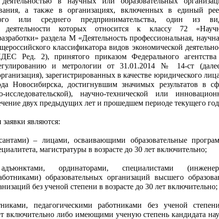
деятельностью в научных или образовательных организац
вания, а также в организациях, включенных в единый рее
лого или среднего предпринимательства, один из ви
й деятельности которых относится к классу 72 «Науч
разработки» раздела М «Деятельность профессиональная, научна
щероссийского классификатора видов экономической деятельно
ДЕС Ред. 2), принятого приказом Федерального агентства
егулированию и метрологии от 31.01.2014 № 14-ст (дале
рганизация), зарегистрированных в качестве юридического лица
ода Новосибирска, достигнувшим значимых результатов в сф
о-исследовательской), научно-технической или инновацион
течение двух предыдущих лет и прошедшем периоде текущего год
и заявки являются:
рсантами) – лицами, осваивающими образовательные програ
ециалитета, магистратуры в возрасте до 30 лет включительно;
 адъюнктами, ординаторами, специалистами (инженер
аботниками) образовательных организаций высшего образова
низаций без ученой степени в возрасте до 30 лет включительно;
никами, педагогическими работниками без ученой степен
лет включительно либо имеющими ученую степень кандидата нау