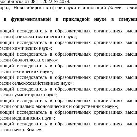
восибирска от 08.11.2022 № 4079.
орода Новосибирска в сфере науки и инноваций
(далее – пре
я в фундаментальной и прикладной науке
в следую
ющий исследователь в образовательных организациях высш
трасли физико-математических наук»;
ющий исследователь в образовательных организациях высш
трасли химических наук»;
ющий исследователь в образовательных организациях высш
расли биологических наук»;
ющий исследователь в образовательных организациях высш
расли технических наук»;
ющий исследователь в образовательных организациях высш
расли сельскохозяйственных наук»;
ющий исследователь в образовательных организациях высш
трасли гуманитарных наук»;
ющий исследователь в образовательных организациях высш
трасли социально-экономических и общественных наук»;
ющий исследователь в образовательных организациях высш
трасли медицинских наук»;
ющий исследователь в образовательных организациях высш
расли наук о Земле».