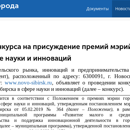
орода
Документы
Новост
нкурса на присуждение премий мэри
е науки и инноваций
тельского рынка, инноваций и предпринимательств
ент), расположенный по адресу: 6300091, г. Новос
т:
www.novo-sibirsk.ru
, объявляет о проведении конк
рска в сфере науки и инноваций (далее – конкурс).
дится в соответствии с
Положением о премиях мэрии гор
 сфере науки и инноваций, утвержденным постановлением мэ
бирска от 05.02.2019 № 364
(далее – Положение)
, в рам
униципальной программы «Развитие малого и средн
льства и поддержка инновационной деятельности в гор
далее – муниципальная программа), утвержденной постановлен