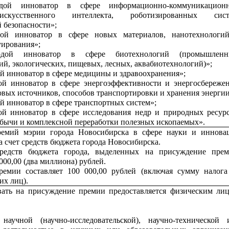
дой инноватор в сфере информационно-коммуникацион
искусственного интеллекта, роботизированных сист
 безопасности»;
ой инноватор в сфере новых материалов, нанотехнологи
уирования»;
дой инноватор в сфере биотехнологий (промышленн
ий, экологических, пищевых, лесных, аквабиотехнологий)»;
 инноватор в сфере медицины и здравоохранения»;
й инноватор в сфере энергоэффективности и энергосбережен
вых источников, способов транспортировки и хранения энергии
 инноватор в сфере транспортных систем»;
й инноватор в сфере исследования недр и природных ресурс
бычи и комплексной переработки полезных ископаемых».
емий мэрии города Новосибирска в сфере науки и иннова
а счет средств бюджета города Новосибирска.
редств бюджета города, выделенных на присуждение прем
 000,00 (два миллиона) рублей.
ремии составляет 100 000,00 рублей (включая сумму налога
их лиц).
вать на присуждение премии предоставляется физическим лиц
научной (научно-исследовательской), научно-технической 