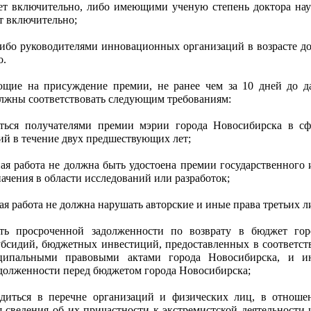
лет включительно, либо имеющими ученую степень доктора нау
ет включительно;
ибо руководителями инновационных организаций в возрасте до
о.
ющие на присуждение премии, не ранее чем за 10 дней до д
олжны соответствовать следующим требованиям:
ться получателями премии мэрии города Новосибирска в сф
ий в течение двух предшествующих лет;
ная работа не должна быть удостоена премии государственного 
ачения в области исследований или разработок;
ая работа не должна нарушать авторские и иные права третьих л
ь просроченной задолженности по возврату в бюджет гор
бсидий, бюджетных инвестиций, предоставленных в соответст
ипальными правовыми актами города Новосибирска, и и
долженности перед бюджетом города Новосибирска;
диться в перечне организаций и физических лиц, в отноше
 сведения об их причастности к экстремистской деятельности 