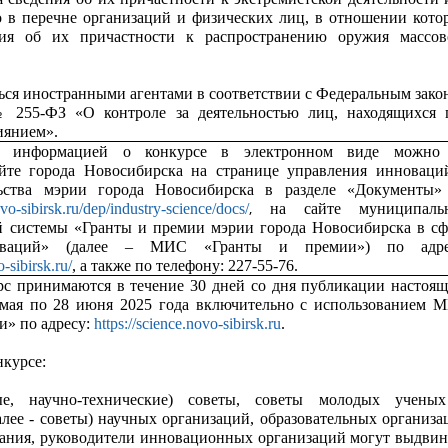
о в перечне организаций и физических лиц, в отношении кото
ия об их причастности к распространению оружия массов
ься иностранными агентами в соответствии с Федеральным зако
№ 255-ФЗ «О контроле за деятельностью лиц, находящихся 
иянием».
с информацией о конкурсе в электронном виде можно
йте города Новосибирска на странице управления инноваци
ьства мэрии города Новосибирска в разделе «Документы»
,
ovo-sibirsk.ru/dep/industry-science/docs/
на сайте муниципаль
 системы «Гранты и премии мэрии города Новосибирска в сф
ваций» (далее – МИС «Гранты и премии») по адре
o-sibirsk.ru/
, а также по телефону: 227-55-76.
рс принимаются в течение 30 дней со дня публикации настоящ
 мая по 28 июня 2025 года включительно с использованием 
и» по адресу:
https://science.novo-sibirsk.ru
.
нкурсе:
ые, научно-технические) советы, советы молодых учены
алее - советы) научных организаций, образовательных организа
ания, руководители инновационных организаций могут выдвин