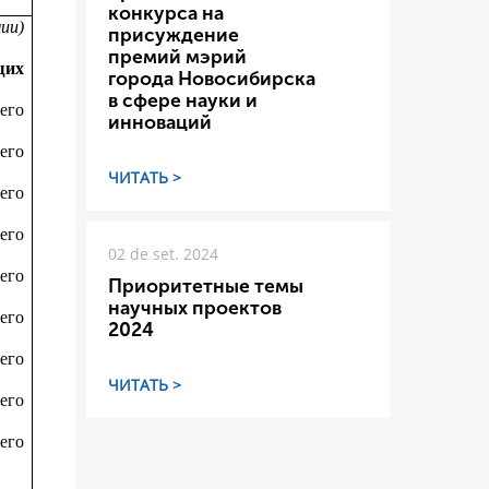
конкурса на
мии)
присуждение
премий мэрий
щих
города Новосибирска
в сфере науки и
его
инноваций
его
ЧИТАТЬ >
его
его
02 de set. 2024
его
Приоритетные темы
научных проектов
его
2024
его
ЧИТАТЬ >
его
его