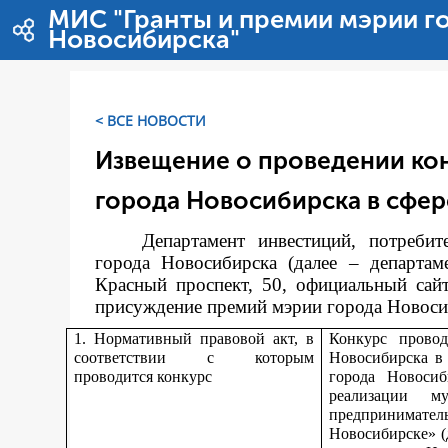
Salta al contigut
МИС "Гранты и премии мэрии г
Новосибирска"
< ВСЕ НОВОСТИ
Извещение о проведении ко
города Новосибирска в сфер
Департамент инвестиций, потреби
города Новосибирска (далее – департам
Красный проспект, 50, официальный сай
присуждение премий мэрии города Новосиби
1. Нормативный правовой акт, в
Конкурс прово
соответствии с которым
Новосибирска в
проводится конкурс
города Новоси
реализации м
предпринимате
Новосибирске» (