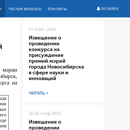
Accedeix
и
Частые вопросы
Контакты
21 d’abr. 2026
Извещение о
проведении
й
конкурса на
присуждение
премий мэрий
города Новосибирска
а мэрии
в сфере науки и
ибирск,
инноваций
ур
са на
ЧИТАТЬ >
ода
рии
ках
30 de maig 2025
его
оде
Извещение о
ием
проведении