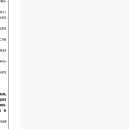
ко-
к»;
ких
ких
сли
ных
но-
ких
ки,
щих
но-
а в
ния