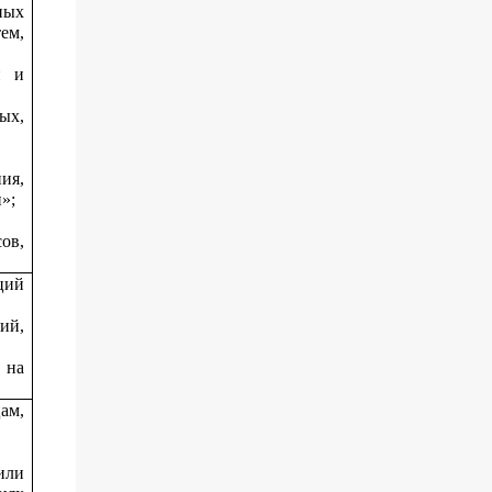
ных
ем,
й и
ых,
ия,
»;
ов,
ций
ий,
 на
ам,
или