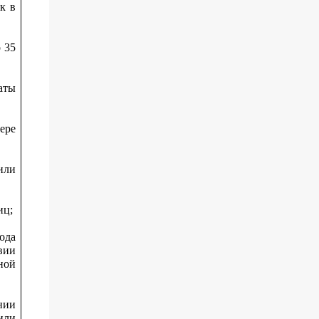
к в
 35
аты
ере
или
иц;
ода
вии
ной
нии
или