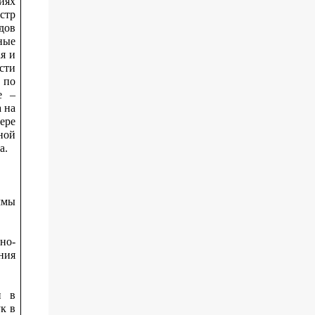
иях
стр
дов
ные
я и
сти
 по
е –
 на
ере
ной
а.
ммы
но-
ния
и в
к в