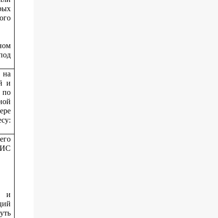
рых
ого
ном
под
 на
й и
 по
ной
ере
су:
его
МИС
х и
ций
уть