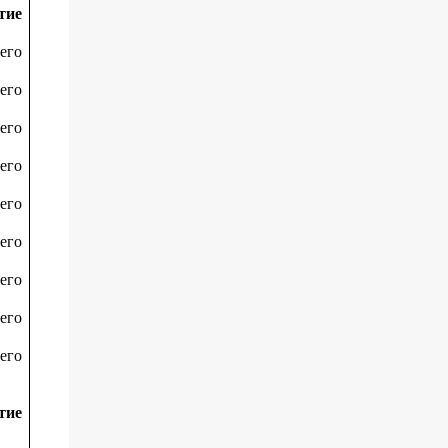
тие
его
его
его
его
его
его
его
его
его
тие