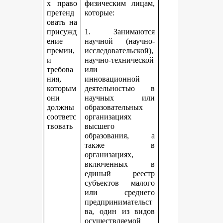
х право
физическим лицам,
претенд
которые:
овать на
присужд
1. Занимаются
ение
научной (научно-
премии,
исследовательской),
и
научно-технической
требова
или
ния,
инновационной
которым
деятельностью в
они
научных или
должны
образовательных
соответс
организациях
твовать
высшего
образования, а
также в
организациях,
включенных в
единый реестр
субъектов малого
или среднего
предпринимательст
ва, один из видов
осуществляемой