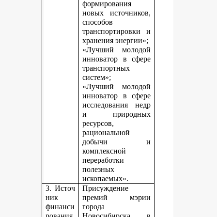
формирования
новых источников,
способов
транспортировки и
хранения энергии»;
«Лучший молодой
инноватор в сфере
транспортных
систем»;
«Лучший молодой
инноватор в сфере
исследования недр
и природных
ресурсов,
рациональной
добычи и
комплексной
переработки
полезных
ископаемых».
3. Источ
Присуждение
ник
премий мэрии
финанси
города
рования,
Новосибирска в