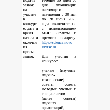
подачи
течение 30 дней со
заявок
дня публикации
на
настоящего
участие
извещения с 30 мая
в
по 28 июня 2025
конкурс
года включительно
е, дата и
с использованием
время
МИС «Гранты и
начала и
премии» по адресу:
окончан
https://science.novo-
ия
sibirsk.ru
.
приема
заявок
Для участия в
конкурсе:
ученые (научные,
научно-
технические)
советы, советы
молодых ученых и
специалистов
(далее - советы)
научных
организаций,