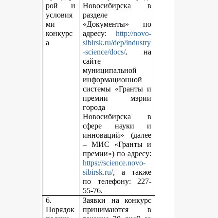
рой и
Новосибирска в
условия
разделе
ми
«Документы» по
конкурс
адресу:
http://novo-
а
sibirsk.ru/dep/industry
,
-science/docs/
на
сайте
муниципальной
информационной
системы «Гранты и
премии мэрии
города
Новосибирска в
сфере науки и
инноваций» (далее
– МИС «Гранты и
премии») по адресу:
https://science.novo-
sibirsk.ru/
, а также
по телефону: 227-
55-76.
6.
Заявки на конкурс
Порядок
принимаются в