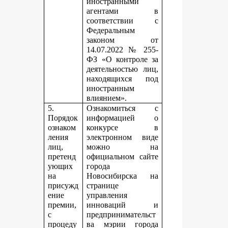
иностранными
агентами в
соответствии с
Федеральным
законом от
14.07.2022 № 255-
ФЗ «О контроле за
деятельностью лиц,
находящихся под
иностранным
влиянием».
5.
Ознакомиться с
Порядок
информацией о
ознаком
конкурсе в
ления
электронном виде
лиц,
можно на
претенд
официальном сайте
ующих
города
на
Новосибирска на
присужд
странице
ение
управления
премии,
инноваций и
с
предпринимательст
процеду
ва мэрии города