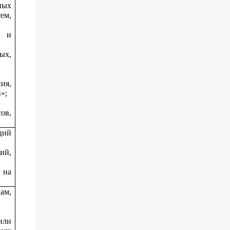
ных
ем,
й и
ых,
ия,
»;
ов,
ций
ий,
 на
ам,
или