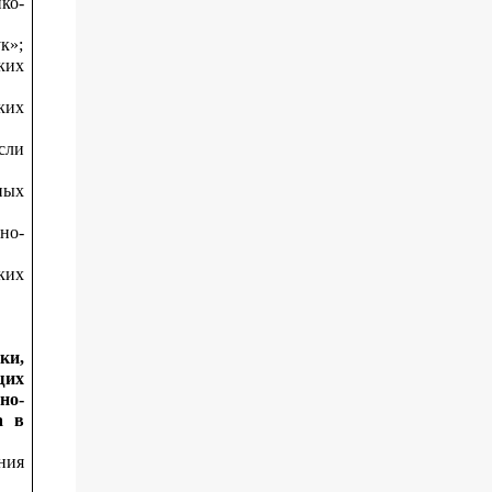
ко-
к»;
ких
ких
сли
ных
но-
ких
ки,
щих
но-
а в
ния