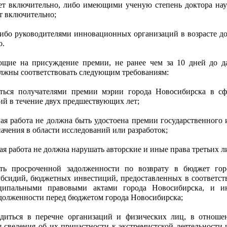
лет включительно, либо имеющими ученую степень доктора нау
ет включительно;
ибо руководителями инновационных организаций в возрасте до
о.
ющие на присуждение премии, не ранее чем за 10 дней до д
олжны соответствовать следующим требованиям:
ться получателями премии мэрии города Новосибирска в сф
ий в течение двух предшествующих лет;
ная работа не должна быть удостоена премии государственного 
ачения в области исследований или разработок;
ая работа не должна нарушать авторские и иные права третьих л
ь просроченной задолженности по возврату в бюджет гор
бсидий, бюджетных инвестиций, предоставленных в соответст
ипальными правовыми актами города Новосибирска, и и
долженности перед бюджетом города Новосибирска;
диться в перечне организаций и физических лиц, в отноше
 сведения об их причастности к экстремистской деятельности 