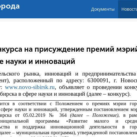
орода
Документы
Новост
нкурса на присуждение премий мэри
е науки и инноваций
тельского рынка, инноваций и предпринимательств
ент), расположенный по адресу: 6300091, г. Новос
т:
www.novo-sibirsk.ru
, объявляет о проведении конк
рска в сфере науки и инноваций (далее – конкурс).
дится в соответствии с
Положением о премиях мэрии гор
 сфере науки и инноваций, утвержденным постановлением мэ
бирска от 05.02.2019 № 364
(далее – Положение)
, в рам
униципальной программы «Развитие малого и средн
льства и поддержка инновационной деятельности в гор
далее – муниципальная программа), утвержденной постановлен