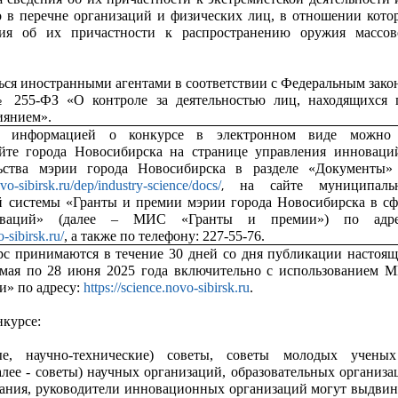
о в перечне организаций и физических лиц, в отношении кото
ия об их причастности к распространению оружия массов
ься иностранными агентами в соответствии с Федеральным зако
№ 255-ФЗ «О контроле за деятельностью лиц, находящихся 
иянием».
с информацией о конкурсе в электронном виде можно
йте города Новосибирска на странице управления инноваци
ьства мэрии города Новосибирска в разделе «Документы»
,
ovo-sibirsk.ru/dep/industry-science/docs/
на сайте муниципаль
 системы «Гранты и премии мэрии города Новосибирска в сф
ваций» (далее – МИС «Гранты и премии») по адре
o-sibirsk.ru/
, а также по телефону: 227-55-76.
рс принимаются в течение 30 дней со дня публикации настоящ
 мая по 28 июня 2025 года включительно с использованием 
и» по адресу:
https://science.novo-sibirsk.ru
.
нкурсе:
ые, научно-технические) советы, советы молодых учены
алее - советы) научных организаций, образовательных организа
ания, руководители инновационных организаций могут выдвин