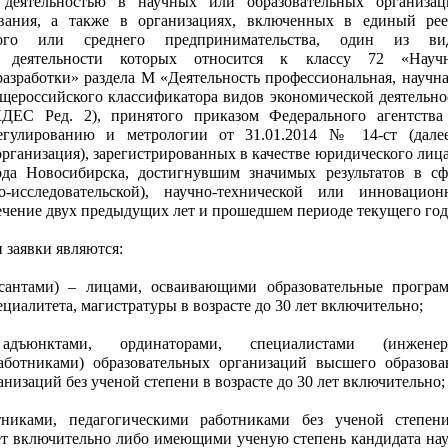
деятельностью в научных или образовательных организац
вания, а также в организациях, включенных в единый рее
лого или среднего предпринимательства, один из ви
й деятельности которых относится к классу 72 «Науч
разработки» раздела М «Деятельность профессиональная, научна
щероссийского классификатора видов экономической деятельно
ДЕС Ред. 2), принятого приказом Федерального агентства
егулированию и метрологии от 31.01.2014 № 14-ст (дале
рганизация), зарегистрированных в качестве юридического лица
ода Новосибирска, достигнувшим значимых результатов в сф
о-исследовательской), научно-технической или инновацион
течение двух предыдущих лет и прошедшем периоде текущего год
и заявки являются:
рсантами) – лицами, осваивающими образовательные програ
ециалитета, магистратуры в возрасте до 30 лет включительно;
 адъюнктами, ординаторами, специалистами (инженер
аботниками) образовательных организаций высшего образова
низаций без ученой степени в возрасте до 30 лет включительно;
никами, педагогическими работниками без ученой степен
лет включительно либо имеющими ученую степень кандидата нау