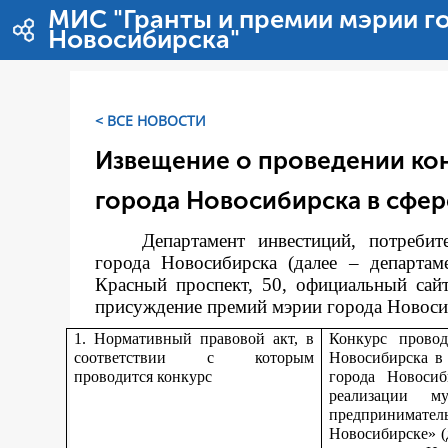
Salta al contigut
МИС "Гранты и премии мэрии г
Новосибирска"
< ВСЕ НОВОСТИ
Извещение о проведении ко
города Новосибирска в сфер
Департамент инвестиций, потреби
города Новосибирска (далее – департам
Красный проспект, 50, официальный сай
присуждение премий мэрии города Новосиби
1. Нормативный правовой акт, в
Конкурс прово
соответствии с которым
Новосибирска в
проводится конкурс
города Новоси
реализации м
предпринимате
Новосибирске» (