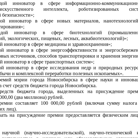
дой инноватор в сфере информационно-коммуникацион
искусственного интеллекта, роботизированных сист
 безопасности»;
ой инноватор в сфере новых материалов, нанотехнологи
уирования»;
дой инноватор в сфере биотехнологий (промышленн
ий, экологических, пищевых, лесных, аквабиотехнологий)»;
 инноватор в сфере медицины и здравоохранения»;
й инноватор в сфере энергоэффективности и энергосбережен
вых источников, способов транспортировки и хранения энергии
 инноватор в сфере транспортных систем»;
й инноватор в сфере исследования недр и природных ресурс
бычи и комплексной переработки полезных ископаемых».
емий мэрии города Новосибирска в сфере науки и иннова
а счет средств бюджета города Новосибирска.
редств бюджета города, выделенных на присуждение прем
 000,00 (два миллиона) рублей.
ремии составляет 100 000,00 рублей (включая сумму налога
их лиц).
вать на присуждение премии предоставляется физическим лиц
научной (научно-исследовательской), научно-технической 