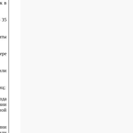
к в
 35
аты
ере
или
иц;
ода
вии
ной
нии
или