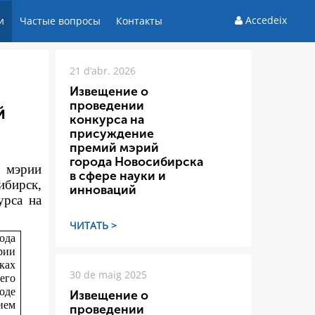
Accedeix
и
Частые вопросы
Контакты
21 d’abr. 2026
Извещение о
проведении
й
конкурса на
присуждение
премий мэрий
города Новосибирска
а мэрии
в сфере науки и
ибирск,
инноваций
ур
са на
ЧИТАТЬ >
ода
рии
ках
30 de maig 2025
его
оде
Извещение о
ием
проведении