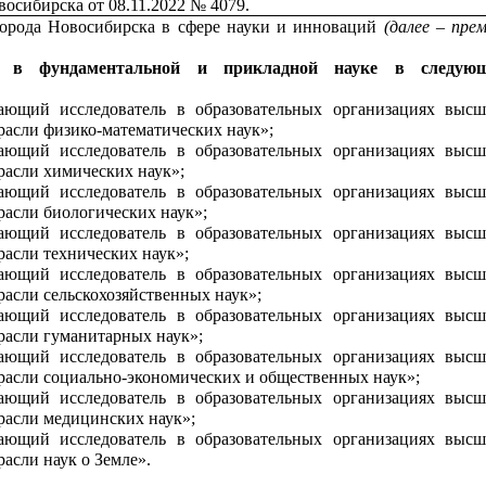
восибирска от 08.11.2022 № 4079.
орода Новосибирска в сфере науки и инноваций
(далее – пре
я в фундаментальной и прикладной науке
в следую
ющий исследователь в образовательных организациях высш
трасли физико-математических наук»;
ющий исследователь в образовательных организациях высш
трасли химических наук»;
ющий исследователь в образовательных организациях высш
расли биологических наук»;
ющий исследователь в образовательных организациях высш
расли технических наук»;
ющий исследователь в образовательных организациях высш
расли сельскохозяйственных наук»;
ющий исследователь в образовательных организациях высш
трасли гуманитарных наук»;
ющий исследователь в образовательных организациях высш
трасли социально-экономических и общественных наук»;
ющий исследователь в образовательных организациях высш
трасли медицинских наук»;
ющий исследователь в образовательных организациях высш
расли наук о Земле».