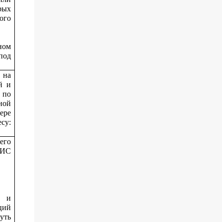
рых
ого
ном
под
 на
й и
 по
ной
ере
су:
его
МИС
х и
ций
уть