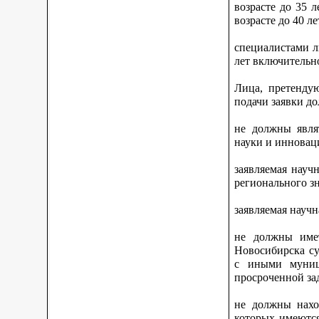
возрасте до 35 
возрасте до 40 л
специалистами л
лет включительн
Лица, претенду
подачи заявки д
не должны явля
науки и инновац
заявляемая науч
регионального зн
заявляемая научн
не должны имет
Новосибирска су
с иными муниц
просроченной за
не должны нахо
которых имеются