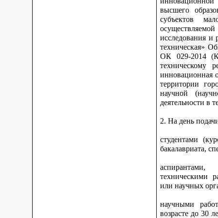
инновационной 
высшего образо
субъектов ма
осуществляемо
исследования и 
техническая» Об
ОК 029-2014 (К
техническому р
инновационная о
территории гор
научной (научн
деятельности в 
2. На день подач
студентами (ку
бакалавриата, сп
аспирантами,
техническими р
или научных орга
научными работ
возрасте до 30 