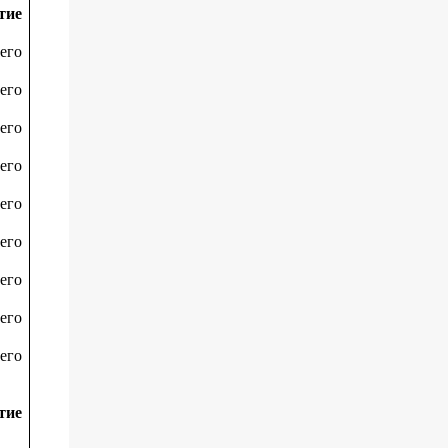
тие
его
его
его
его
его
его
его
его
его
тие