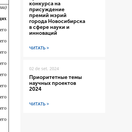
конкурса на
мии)
присуждение
премий мэрий
щих
города Новосибирска
в сфере науки и
его
инноваций
его
ЧИТАТЬ >
его
его
02 de set. 2024
его
Приоритетные темы
научных проектов
его
2024
его
ЧИТАТЬ >
его
его