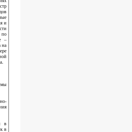
иях
стр
дов
ные
я и
сти
 по
е –
 на
ере
ной
а.
ммы
но-
ния
и в
к в