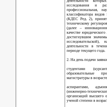
деятельности котор
исследования и ра
профессиональная, на
классификатора видов 
(КДЕС Ред. 2), принят
техническому регулиро
(далее – инновационн
качестве юридического
достигнувшим значимы
исследовательской), 
деятельности в тече
периоде текущего года.
2. На день подачи заявк
студентами (курс
образовательные про
магистратуры в возрасте
аспирантами, адъюн
(инженерно-техниче
организаций высшего о
ученой степени в возрас