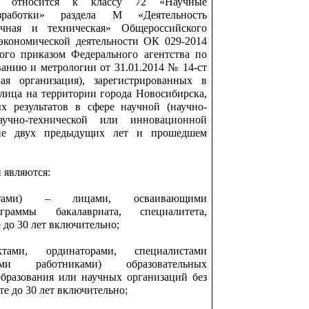
ых относится к классу 72 «Научные
зработки» раздела М «Деятельность
учная и техническая» Общероссийского
экономической деятельности ОК 029-2014
ого приказом Федерального агентства по
ванию и метрологии от 31.01.2014 № 14-ст
ая организация), зарегистрированных в
 лица на территории города Новосибирска,
х результатов в сфере научной (научно-
научно-технической или инновационной
ние двух предыдущих лет и прошедшем
и являются:
антами) – лицами, осваивающими
граммы бакалавриата, специалитета,
 до 30 лет включительно;
ктами, ординаторами, специалистами
скими работниками) образовательных
бразования или научных организаций без
те до 30 лет включительно;