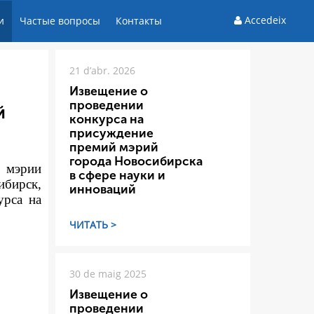
Accedeix
и
Частые вопросы
Контакты
21 d’abr. 2026
Извещение о
проведении
й
конкурса на
присуждение
премий мэрий
города Новосибирска
а мэрии
в сфере науки и
ибирск,
инноваций
урса на
ЧИТАТЬ >
30 de maig 2025
Извещение о
проведении