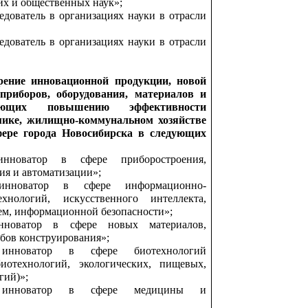
их и общественных наук»;
дователь в организациях науки в отрасли
дователь в организациях науки в отрасли
рение инновационной продукции, новой
 приборов, оборудования, материалов и
вующих повышению эффективности
мике, жилищно-коммунальном хозяйстве
фере города Новосибирска в следующих
нноватор в сфере приборостроения,
ия и автоматизации»;
нноватор в сфере информационно-
хнологий, искусственного интеллекта,
ем, информационной безопасности»;
новатор в сфере новых материалов,
бов конструирования»;
инноватор в сфере биотехнологий
иотехнологий, экологических, пищевых,
гий)»;
 инноватор в сфере медицины и