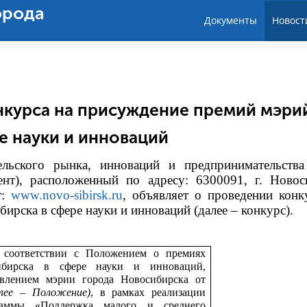
орода
Документы
Новост
нкурса на присуждение премий мэри
е науки и инноваций
тельского рынка, инноваций и предпринимательств
ент), расположенный по адресу: 6300091, г. Новос
т:
www.novo-sibirsk.ru
, объявляет о проведении конк
рска в сфере науки и инноваций (далее – конкурс).
 соответствии с
Положением о премиях
ибирска в сфере науки и инноваций,
влением мэрии города Новосибирска от
алее – Положение)
, в рамках реализации
раммы «Поддержка малого и среднего