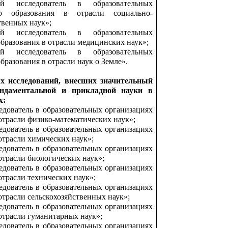
й исследователь в образовательных
о образования в отрасли социально-
твенных наук»;
й исследователь в образовательных
бразования в отрасли медицинских наук»;
й исследователь в образовательных
бразования в отрасли наук о Земле».
х исследований, внесших значительный
ндаментальной и прикладной науки в
х:
дователь в образовательных организациях
отрасли физико-математических наук»;
дователь в образовательных организациях
отрасли химических наук»;
дователь в образовательных организациях
отрасли биологических наук»;
дователь в образовательных организациях
отрасли технических наук»;
дователь в образовательных организациях
отрасли сельскохозяйственных наук»;
дователь в образовательных организациях
отрасли гуманитарных наук»;
дователь в образовательных организациях