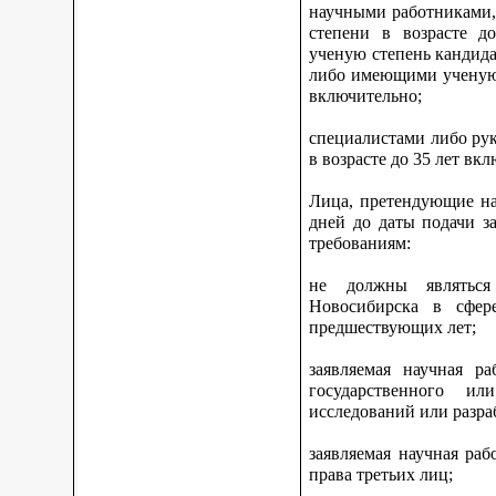
научными работниками,
степени в возрасте 
ученую степень кандидат
либо имеющими ученую с
включительно;
специалистами либо ру
в возрасте до 35 лет вк
Лица, претендующие на
дней до даты подачи з
требованиям:
не должны являться
Новосибирска в сфер
предшествующих лет;
заявляемая научная р
государственного ил
исследований или разра
заявляемая научная ра
права третьих лиц;