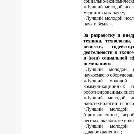
социально-экономическ
«Лучший молодой иссле
медицинских наук»;
«Лучший молодой иссле
наук о Земле».
За разработку и внед
техники, технологии,
веществ, содейст
деятельности в эконо
и (или) социальной с
номинациях:
«Лучший молодой и
наукоемкого оборудован
«Лучший молодой и
коммуникационных те
роботизированных сист
«Лучший молодой ин
нанотехнологий и спосо
«Лучший молодой 
(промышленных, агроб
лесных, аквабиотехноло
«Лучший молодой
здравоохранения»;