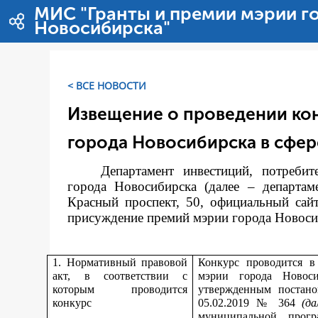
Salta al contigut
МИС "Гранты и премии мэрии г
Новосибирска"
< ВСЕ НОВОСТИ
Извещение о проведении ко
города Новосибирска в сфер
Департамент инвестиций, потреби
города Новосибирска (далее – департам
Красный проспект, 50, официальный сай
присуждение премий мэрии города Новосиби
1. Нормативный правовой
Конкурс проводится в
акт, в соответствии с
мэрии города Новос
которым проводится
утвержденным постано
конкурс
05.02.2019 № 364
(д
муниципальной прог