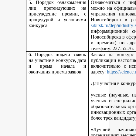
5. Порядок ознакомления
Ознакомиться с ин
лиц, претендующих на
можно на официальн
присуждение премии, с
управления иннова
процедурой и условиями
Новосибирска в р
конкурса
sibirsk.ru/dep/industry-
информационной с
Новосибирска в сфер
и премии») по адр
телефону: 227-55-76.
6. Порядок подачи заявок
Заявки на конкурс
на участие в конкурсе, дата
публикации настояще
и время начала и
включительно с ис
окончания приема заявок
адресу:
https://science
Для участия в конкур
ученые (научные, н
ученых и специалис
образовательных орг
инновационных орга
более трех кандидату
«Лучший начинаю
организациях высшег