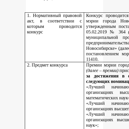
1. Нормативный правовой
Конкурс проводитс
акт, в соответствии с
мэрии города Нов
которым проводится
утвержденным пост
конкурс
05.02.2019 № 364
муниципальной пр
предпринимательст
Новосибирске» (дале
постановлением мэ
11410.
2. Предмет конкурса
Премии мэрии город
(далее – премии)
прис
за достижения в 
следующих номинац
«Лучший начинаю
организациях вы
математических наук
«Лучший начинаю
организациях высшег
«Лучший начинаю
организациях высш
наук»;