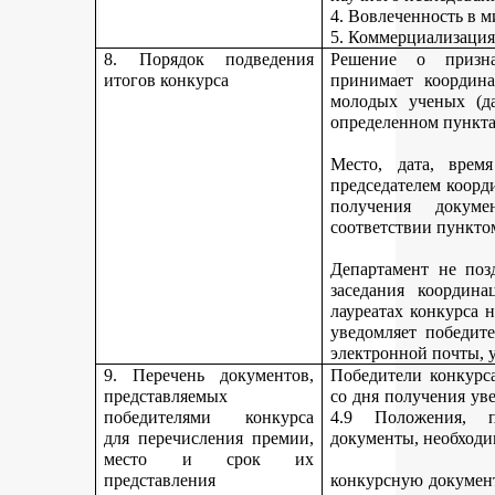
4. Вовлеченность в м
5. Коммерциализация
8. Порядок подведения
Решение о призна
итогов конкурса
принимает координа
молодых ученых (да
определенном пункта
Место, дата, время
председателем коорд
получения докуме
соответствии пункто
Департамент не поз
заседания координ
лауреатах конкурса 
уведомляет победите
электронной почты, у
9. Перечень документов,
Победители конкурса
представляемых
со дня получения ув
победителями конкурса
4.9 Положения, п
для перечисления премии,
документы, необходи
место и срок их
представления
конкурсную документ