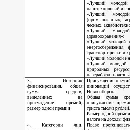
«Лучший молодой 
нанотехнологий и сп
«Лучший молодо
(промышленных, агр
лесных, аквабиотехн
«Лучший молод
здравоохранения»;
«Лучший молодой и
энергосбережения, 
транспортировки и х
«Лучший молодой инн
«Лучший молодой 
природных ресурс
переработки полезны
3. Источник
Присуждение премий 
финансирования, общая
инноваций осущест
сумма средств,
Новосибирска.
выделенных на
Общая сумма сре
присуждение премий,
присуждение премий
размер одной премии
триста тысяч) рублей
Размер одной премии
налога на доходы физ
4. Категории лиц,
Право претендоват