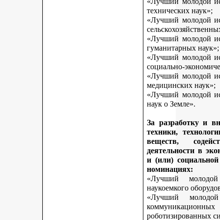
«Лучший молодой исс
технических наук»;
«Лучший молодой исс
сельскохозяйственны
«Лучший молодой исс
гуманитарных наук»;
«Лучший молодой исс
социально-экономиче
«Лучший молодой исс
медицинских наук»;
«Лучший молодой исс
наук о Земле».
За разработку и в
техники, технологи
веществ, содей
деятельности в эк
и (или) социально
номинациях:
«Лучший молодой
наукоемкого оборудо
«Лучший молодой
коммуникационных 
роботизированных си