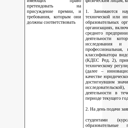
имеющих право
физическим лицам, к
претендовать на
присуждение премии, и
1. Занимаются науч
требования, которым они
технической или ин
должны соответствовать
образовательных ор
организациях, включ
среднего предприни
деятельности кот
исследования и 
профессиональная,
классификатора вид
(КДЕС Ред. 2), при
техническому регули
(далее – инновацио
качестве юридическо
достигнувшим значи
исследовательской
деятельности в те
периоде текущего год
2. На день подачи за
студентами (ку
образовательные 