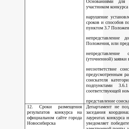
Основаниями для 
участником конкурса
нарушение установл
сроков и способов п
пунктом 3.7 Положен
непредставление д
Положения, или пред
непредставление 
(уточненной) заявки 
несоответствие сои
предусмотренным раз
соискателя категор
подпунктами 3.6.1
соответствующей но
представление соиск
12. Сроки размещения
Департамент не поз
результатов конкурса на
заседания координ
официальном сайте города
лауреатах конкурса 
Новосибирска
уведомляет победите
электронной почты, у