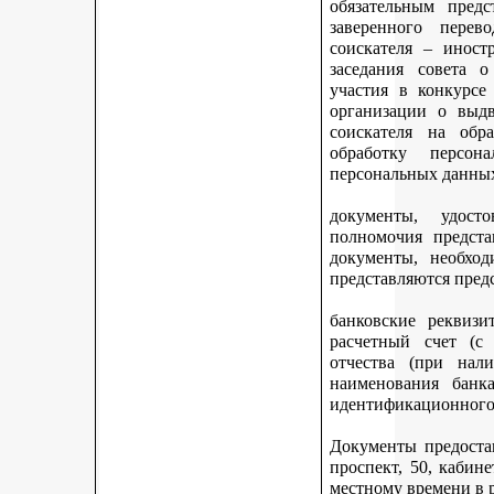
обязательным предс
заверенного перев
соискателя – иност
заседания совета 
участия в конкурсе
организации о выдв
соискателя на обр
обработку персон
персональных данных
документы, удост
полномочия предста
документы, необход
представляются пред
банковские реквизи
расчетный счет (с
отчества (при нали
наименования банка
идентификационного 
Документы предостав
проспект, 50, кабине
местному времени в 