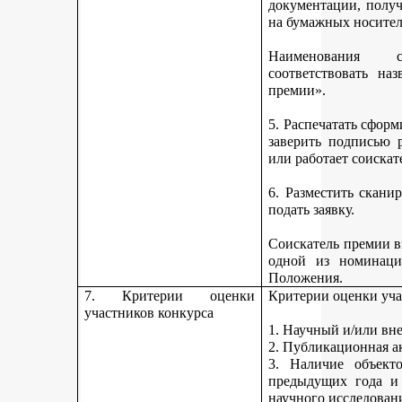
документации, получ
на бумажных носител
Наименования 
соответствовать н
премии».
5. Распечатать сфор
заверить подписью р
или работает соискат
6. Разместить скан
подать заявку.
Соискатель премии вп
одной из номинаци
Положения.
7. Критерии оценки
Критерии оценки уча
участников конкурса
1. Научный и/или вн
2. Публикационная а
3. Наличие объекто
предыдущих года и
научного исследован