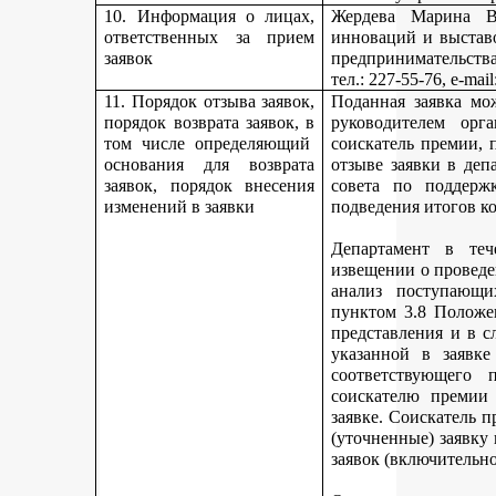
10. Информация о лицах,
Жердева Марина Ва
ответственных за прием
инноваций и выстав
заявок
предпринимательства
тел
.: 227-55-76, e-ma
11. Порядок отзыва заявок,
Поданная заявка мо
порядок возврата заявок, в
руководителем орг
том числе определяющий
соискатель премии, 
основания для возврата
отзыве заявки в деп
заявок, порядок внесения
совета по поддерж
изменений в заявки
подведения итогов к
Департамент в теч
извещении о проведе
анализ поступающи
пунктом 3.8 Положе
представления и в с
указанной в заявке
соответствующего 
соискателю премии 
заявке. Соискатель 
(уточненные) заявку
заявок (включительно