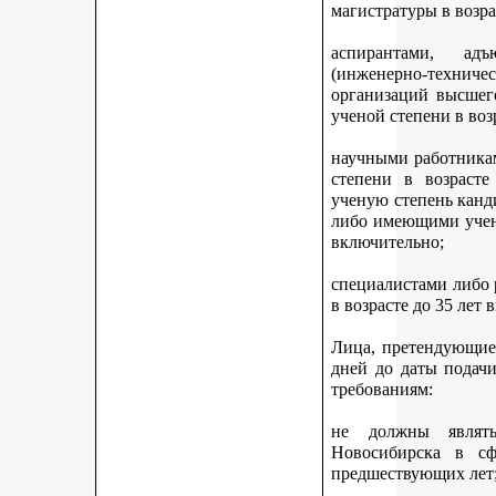
магистратуры в возра
аспирантами, адъ
(инженерно-техни
организаций высшег
ученой степени в воз
научными работникам
степени в возраст
ученую степень канди
либо имеющими учену
включительно;
специалистами либо
в возрасте до 35 лет
Лица, претендующие 
дней до даты подач
требованиям:
не должны являть
Новосибирска в с
предшествующих лет