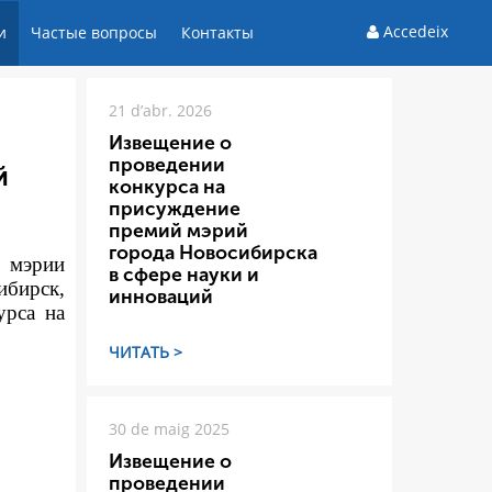
Accedeix
и
Частые вопросы
Контакты
21 d’abr. 2026
Извещение о
проведении
й
конкурса на
присуждение
премий мэрий
города Новосибирска
а мэрии
в сфере науки и
ибирск,
инноваций
урса на
ЧИТАТЬ >
30 de maig 2025
Извещение о
проведении