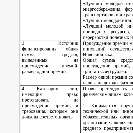
«Лучший молодой инн
энергосбережения, фо
транспортировки и хран
«Лучший молодой иннов
«Лучший молодой инн
природных ресурсов,
переработки полезных 
3. Источник
Присуждение премий мэ
финансирования, общая
инноваций осуществл
сумма средств,
Новосибирска.
выделенных на
Общая сумма средс
присуждение премий,
присуждение премий, 
размер одной премии
триста тысяч) рублей.
Размер одной премии со
налога на доходы физич
4. Категории лиц,
Право претендовать н
имеющих право
физическим лицам, кото
претендовать на
присуждение премии, и
1. Занимаются научно
требования, которым они
технической или инно
должны соответствовать
образовательных орган
организациях, включен
среднего предпринима