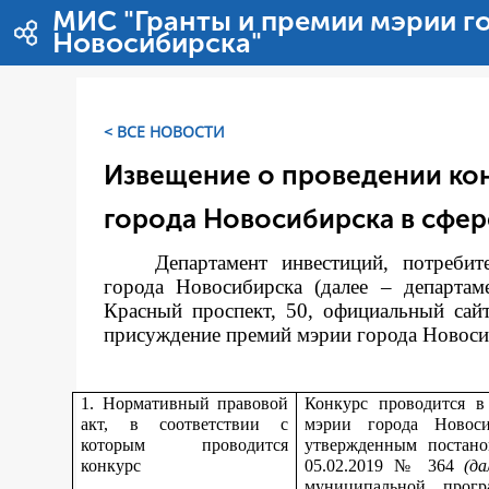
Salta al contigut
МИС "Гранты и премии мэрии г
Новосибирска"
< ВСЕ НОВОСТИ
Извещение о проведении ко
города Новосибирска в сфер
Департамент инвестиций, потреби
города Новосибирска (далее – департам
Красный проспект, 50, официальный сай
присуждение премий мэрии города Новосиби
1. Нормативный правовой
Конкурс проводится в
акт, в соответствии с
мэрии города Новос
которым проводится
утвержденным постано
конкурс
05.02.2019 № 364
(д
муниципальной прог