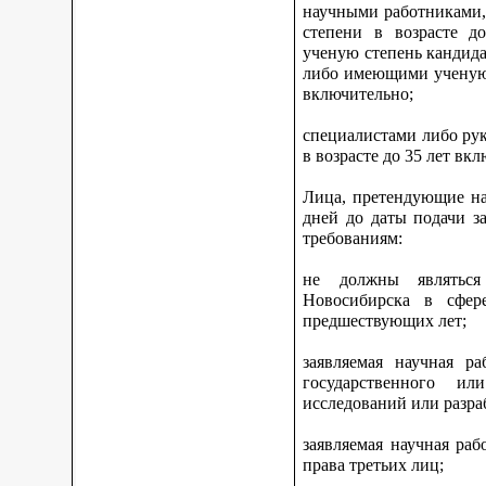
научными работниками,
степени в возрасте 
ученую степень кандидат
либо имеющими ученую с
включительно;
специалистами либо ру
в возрасте до 35 лет вк
Лица, претендующие на
дней до даты подачи з
требованиям:
не должны являться
Новосибирска в сфер
предшествующих лет;
заявляемая научная р
государственного ил
исследований или разра
заявляемая научная ра
права третьих лиц;