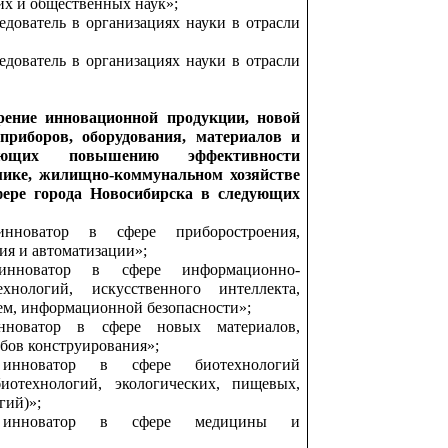
их и общественных наук»;
дователь в организациях науки в отрасли
дователь в организациях науки в отрасли
рение инновационной продукции, новой
 приборов, оборудования, материалов и
вующих повышению эффективности
мике, жилищно-коммунальном хозяйстве
фере города Новосибирска в следующих
нноватор в сфере приборостроения,
ия и автоматизации»;
нноватор в сфере информационно-
хнологий, искусственного интеллекта,
ем, информационной безопасности»;
новатор в сфере новых материалов,
бов конструирования»;
инноватор в сфере биотехнологий
иотехнологий, экологических, пищевых,
гий)»;
 инноватор в сфере медицины и