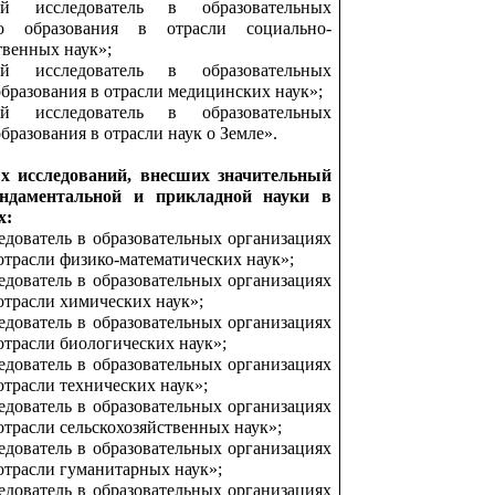
й исследователь в образовательных
о образования в отрасли социально-
твенных наук»;
й исследователь в образовательных
бразования в отрасли медицинских наук»;
й исследователь в образовательных
бразования в отрасли наук о Земле».
х исследований, внесших значительный
ндаментальной и прикладной науки в
х:
дователь в образовательных организациях
отрасли физико-математических наук»;
дователь в образовательных организациях
отрасли химических наук»;
дователь в образовательных организациях
отрасли биологических наук»;
дователь в образовательных организациях
отрасли технических наук»;
дователь в образовательных организациях
отрасли сельскохозяйственных наук»;
дователь в образовательных организациях
отрасли гуманитарных наук»;
дователь в образовательных организациях