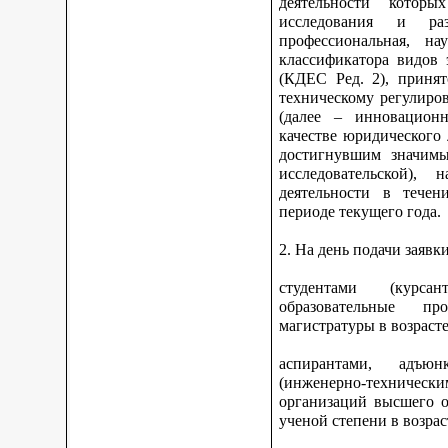
деятельности котор
исследования и ра
профессиональная, на
классификатора видов 
(КДЕС Ред. 2), принят
техническому регулиро
(далее – инновационн
качестве юридического
достигнувшим значимы
исследовательской), 
деятельности в тече
периоде текущего года.
2. На день подачи заявк
студентами (курс
образовательные про
магистратуры в возрасте
аспирантами, адъюн
(инженерно-техниче
организаций высшего о
ученой степени в возрас