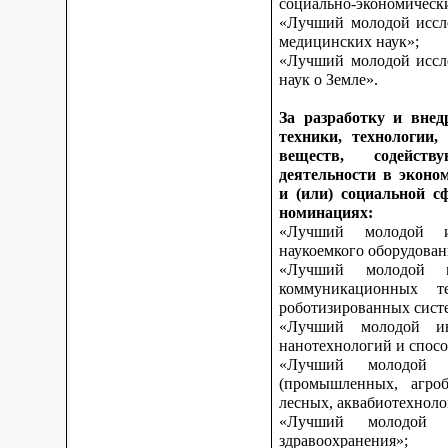
социально-экономическ
«Лучший молодой иссле
медицинских наук»;
«Лучший молодой иссле
наук о Земле».
За разработку и внед
техники, технологии,
веществ, содейст
деятельности в эконо
и (или) социальной с
номинациях:
«Лучший молодой и
наукоемкого оборудован
«Лучший молодой и
коммуникационных те
роботизированных сист
«Лучший молодой ин
нанотехнологий и спосо
«Лучший молодой 
(промышленных, агроб
лесных, аквабиотехноло
«Лучший молодой
здравоохранения»;