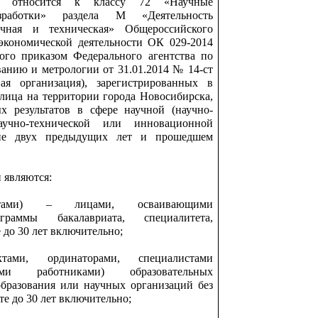
ых относится к классу 72 «Научные
зработки» раздела М «Деятельность
учная и техническая» Общероссийского
экономической деятельности ОК 029-2014
ого приказом Федерального агентства по
ванию и метрологии от 31.01.2014 № 14-ст
ая организация), зарегистрированных в
 лица на территории города Новосибирска,
х результатов в сфере научной (научно-
научно-технической или инновационной
ние двух предыдущих лет и прошедшем
и являются:
антами) – лицами, осваивающими
граммы бакалавриата, специалитета,
 до 30 лет включительно;
ктами, ординаторами, специалистами
скими работниками) образовательных
бразования или научных организаций без
те до 30 лет включительно;