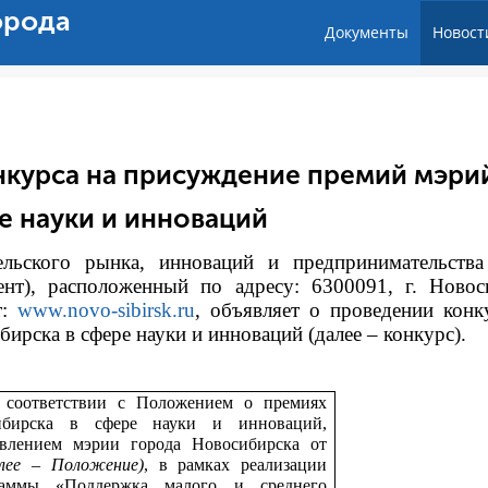
орода
Документы
Новост
нкурса на присуждение премий мэри
е науки и инноваций
тельского рынка, инноваций и предпринимательств
ент), расположенный по адресу: 6300091, г. Новос
т:
www.novo-sibirsk.ru
, объявляет о проведении конк
рска в сфере науки и инноваций (далее – конкурс).
 соответствии с
Положением о премиях
ибирска в сфере науки и инноваций,
влением мэрии города Новосибирска от
алее – Положение)
, в рамках реализации
раммы «Поддержка малого и среднего