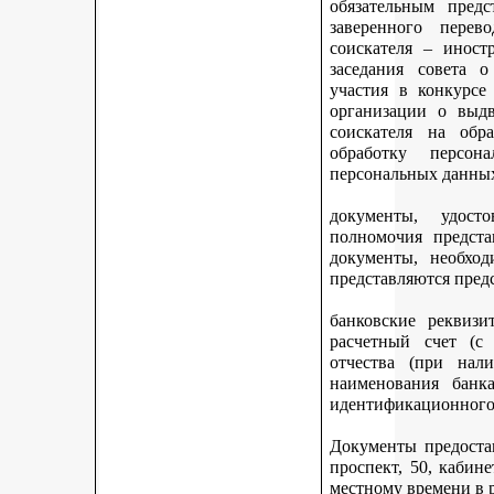
обязательным предс
заверенного перев
соискателя – иност
заседания совета 
участия в конкурсе
организации о выдв
соискателя на обр
обработку персон
персональных данных
документы, удост
полномочия предста
документы, необход
представляются пред
банковские реквизи
расчетный счет (с
отчества (при нали
наименования банка
идентификационного 
Документы предостав
проспект, 50, кабине
местному времени в 