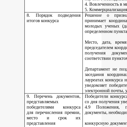
4. Вовлеченность в м
5. Коммерциализация
8. Порядок подведения
Решение о призна
итогов конкурса
принимает координа
молодых ученых (да
определенном пункта
Место, дата, время
председателем коорд
получения докуме
соответствии пункто
Департамент не поз
заседания координ
лауреатах конкурса 
уведомляет победите
электронной почты, у
9. Перечень документов,
Победители конкурса
представляемых
со дня получения ув
победителями конкурса
4.9 Положения, п
для перечисления премии,
документы, необходи
место и срок их
представления
конкурсную документ