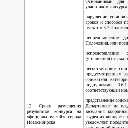
Основаниями для 
участником конкурса
нарушение установл
сроков и способов п
пунктом 3.7 Положен
непредставление д
Положения, или пред
непредставление 
(уточненной) заявки 
несоответствие сои
предусмотренным раз
соискателя категор
подпунктами 3.6.1
соответствующей но
представление соиск
12. Сроки размещения
Департамент не поз
результатов конкурса на
заседания координ
официальном сайте города
лауреатах конкурса 
Новосибирска
уведомляет победите
электронной почты, у