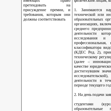
имеющих право
физическим лицам, к
претендовать на
присуждение премии, и
1. Занимаются науч
требования, которым они
технической или ин
должны соответствовать
образовательных ор
организациях, включ
среднего предприни
деятельности кот
исследования и 
профессиональная,
классификатора вид
(КДЕС Ред. 2), при
техническому регули
(далее – инновацио
качестве юридическо
достигнувшим значи
исследовательской
деятельности в те
периоде текущего год
2. На день подачи за
студентами (ку
образовательные 