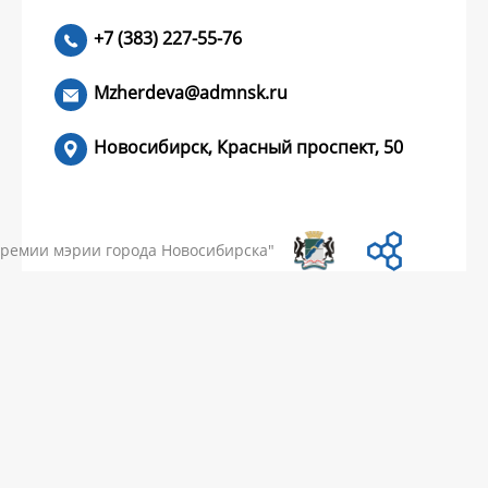
+7 (383) 227-55-76
ЧИТАТЬ >
Mzherdeva@admnsk.ru
Новосибирск, Красный проспект, 50
КУМЕНТЫ
НОВОСТИ
ЧАСТЫЕ ВОПРОСЫ
КОНТАКТЫ
премии мэрии города Новосибирска"