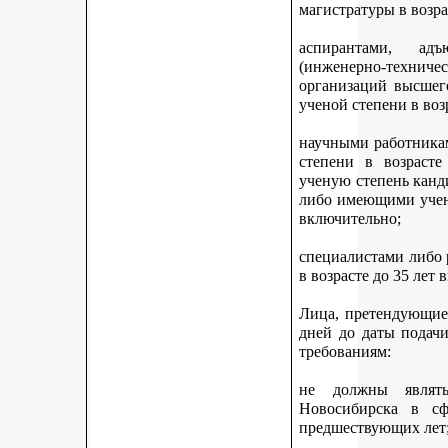
магистратуры в возра
аспирантами, адъ
(инженерно-техни
организаций высшег
ученой степени в воз
научными работникам
степени в возраст
ученую степень канди
либо имеющими учену
включительно;
специалистами либо
в возрасте до 35 лет
Лица, претендующие 
дней до даты подач
требованиям:
не должны являть
Новосибирска в с
предшествующих лет