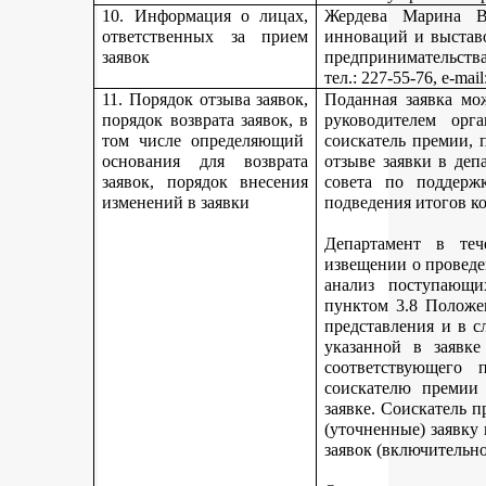
10. Информация о лицах,
Жердева Марина Ва
ответственных за прием
инноваций и выстав
заявок
предпринимательства
тел
.: 227-55-76, e-ma
11. Порядок отзыва заявок,
Поданная заявка мо
порядок возврата заявок, в
руководителем орг
том числе определяющий
соискатель премии, 
основания для возврата
отзыве заявки в деп
заявок, порядок внесения
совета по поддерж
изменений в заявки
подведения итогов к
Департамент в теч
извещении о проведе
анализ поступающи
пунктом 3.8 Положе
представления и в с
указанной в заявке
соответствующего 
соискателю премии 
заявке. Соискатель 
(уточненные) заявку
заявок (включительно