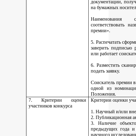
документации, получ
на бумажных носител
Наименования 
соответствовать н
премии».
5. Распечатать сфор
заверить подписью р
или работает соискат
6. Разместить скан
подать заявку.
Соискатель премии вп
одной из номинаци
Положения.
7. Критерии оценки
Критерии оценки уча
участников конкурса
1. Научный и/или вн
2. Публикационная а
3. Наличие объекто
предыдущих года и
научного исследован