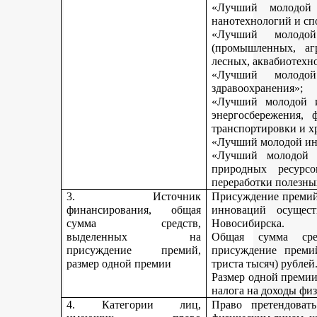
«Лучший молодой 
нанотехнологий и сп
«Лучший молодо
(промышленных, агр
лесных, аквабиотехн
«Лучший молод
здравоохранения»;
«Лучший молодой и
энергосбережения, 
транспортировки и х
«Лучший молодой инн
«Лучший молодой 
природных ресурс
переработки полезны
3. Источник
Присуждение премий 
финансирования, общая
инноваций осущест
сумма средств,
Новосибирска.
выделенных на
Общая сумма сре
присуждение премий,
присуждение премий
размер одной премии
триста тысяч) рублей
Размер одной премии
налога на доходы физ
4. Категории лиц,
Право претендоват