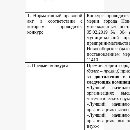
1. Нормативный правовой
Конкурс проводитс
акт, в соответствии с
мэрии города Нов
которым проводится
утвержденным пост
конкурс
05.02.2019 № 364
муниципальной пр
предпринимательст
Новосибирске» (дале
постановлением мэ
11410.
2. Предмет конкурса
Премии мэрии город
(далее – премии)
прис
за достижения в 
следующих номинац
«Лучший начинаю
организациях вы
математических наук
«Лучший начинаю
организациях высшег
«Лучший начинаю
организациях высш
наук»;