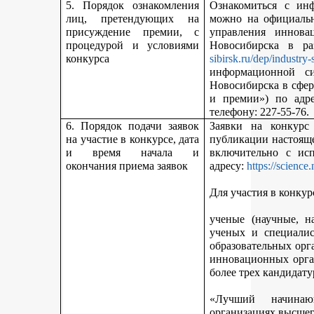
5. Порядок ознакомления
Ознакомиться с ин
лиц, претендующих на
можно на официальн
присуждение премии, с
управления иннова
процедурой и условиями
Новосибирска в р
конкурса
sibirsk.ru/dep/industry-
информационной с
Новосибирска в сфер
и премии») по адр
телефону: 227-55-76.
6. Порядок подачи заявок
Заявки на конкурс
на участие в конкурсе, дата
публикации настояще
и время начала и
включительно с ис
окончания приема заявок
адресу:
https://science
Для участия в конкур
ученые (научные, н
ученых и специалис
образовательных орг
инновационных орга
более трех кандидату
«Лучший начинаю
организациях высшег