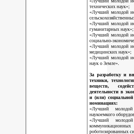
«Лучший молодой исс
технических наук»;
«Лучший молодой исс
сельскохозяйственны
«Лучший молодой исс
гуманитарных наук»;
«Лучший молодой исс
социально-экономиче
«Лучший молодой исс
медицинских наук»;
«Лучший молодой исс
наук о Земле».
За разработку и в
техники, технологи
веществ, содей
деятельности в эк
и (или) социально
номинациях:
«Лучший молодой
наукоемкого оборудо
«Лучший молодой
коммуникационных 
роботизированных си