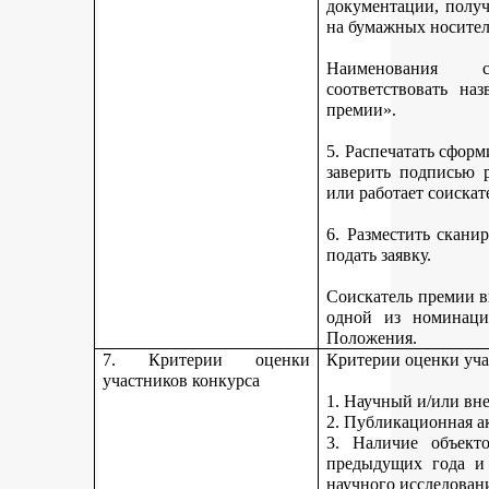
документации, получ
на бумажных носител
Наименования 
соответствовать н
премии».
5. Распечатать сфор
заверить подписью р
или работает соискат
6. Разместить скан
подать заявку.
Соискатель премии вп
одной из номинаци
Положения.
7. Критерии оценки
Критерии оценки уча
участников конкурса
1. Научный и/или вн
2. Публикационная а
3. Наличие объекто
предыдущих года и
научного исследован