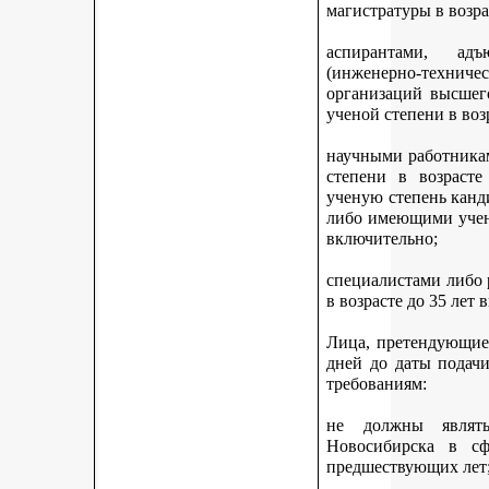
магистратуры в возра
аспирантами, адъ
(инженерно-техни
организаций высшег
ученой степени в воз
научными работникам
степени в возраст
ученую степень канди
либо имеющими учену
включительно;
специалистами либо
в возрасте до 35 лет
Лица, претендующие 
дней до даты подач
требованиям:
не должны являть
Новосибирска в с
предшествующих лет