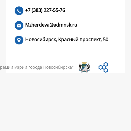
+7 (383) 227-55-76
ЧИТАТЬ >
Mzherdeva@admnsk.ru
Новосибирск, Красный проспект, 50
КУМЕНТЫ
НОВОСТИ
ЧАСТЫЕ ВОПРОСЫ
КОНТАКТЫ
премии мэрии города Новосибирска"