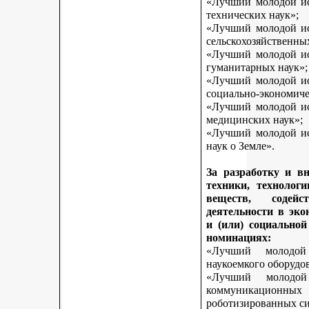
«Лучший молодой исс
технических наук»;
«Лучший молодой исс
сельскохозяйственны
«Лучший молодой исс
гуманитарных наук»;
«Лучший молодой исс
социально-экономиче
«Лучший молодой исс
медицинских наук»;
«Лучший молодой исс
наук о Земле».
За разработку и в
техники, технологи
веществ, содей
деятельности в эк
и (или) социально
номинациях:
«Лучший молодой
наукоемкого оборудо
«Лучший молодой
коммуникационных 
роботизированных си