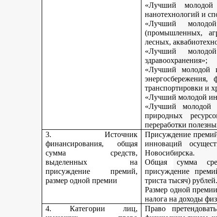
«Лучший молодой 
нанотехнологий и сп
«Лучший молодо
(промышленных, агр
лесных, аквабиотехн
«Лучший молод
здравоохранения»;
«Лучший молодой и
энергосбережения, 
транспортировки и х
«Лучший молодой инн
«Лучший молодой 
природных ресурс
переработки полезны
3. Источник
Присуждение премий 
финансирования, общая
инноваций осущест
сумма средств,
Новосибирска.
выделенных на
Общая сумма сре
присуждение премий,
присуждение премий
размер одной премии
триста тысяч) рублей
Размер одной премии
налога на доходы физ
4. Категории лиц,
Право претендоват