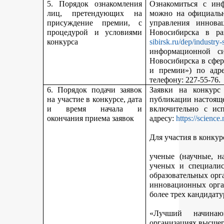
5. Порядок ознакомления
Ознакомиться с ин
лиц, претендующих на
можно на официальн
присуждение премии, с
управления иннова
процедурой и условиями
Новосибирска в р
конкурса
sibirsk.ru/dep/industry-
информационной с
Новосибирска в сфер
и премии») по адр
телефону: 227-55-76.
6. Порядок подачи заявок
Заявки на конкурс
на участие в конкурсе, дата
публикации настояще
и время начала и
включительно с ис
окончания приема заявок
адресу:
https://science
Для участия в конкур
ученые (научные, н
ученых и специалис
образовательных орг
инновационных орга
более трех кандидату
«Лучший начинаю
организациях высшег