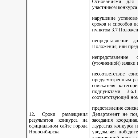
Основаниями для 
участником конкурса
нарушение установл
сроков и способов п
пунктом 3.7 Положен
непредставление д
Положения, или пред
непредставление 
(уточненной) заявки 
несоответствие сои
предусмотренным раз
соискателя категор
подпунктами 3.6.1
соответствующей но
представление соиск
12. Сроки размещения
Департамент не поз
результатов конкурса на
заседания координ
официальном сайте города
лауреатах конкурса 
Новосибирска
уведомляет победите
электронной почты, у