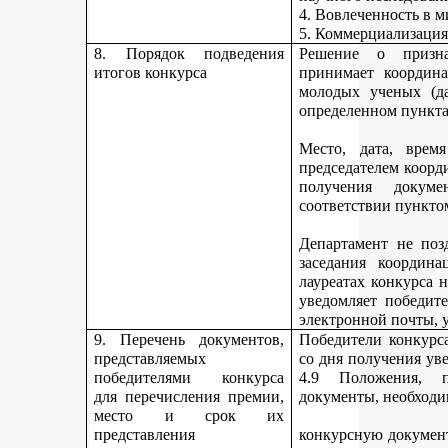
4. Вовлеченность в м
5. Коммерциализация
8. Порядок подведения
Решение о призна
итогов конкурса
принимает координа
молодых ученых (да
определенном пункта
Место, дата, время
председателем коорд
получения докуме
соответствии пункто
Департамент не поз
заседания координ
лауреатах конкурса 
уведомляет победите
электронной почты, у
9. Перечень документов,
Победители конкурса
представляемых
со дня получения ув
победителями конкурса
4.9 Положения, п
для перечисления премии,
документы, необходи
место и срок их
представления
конкурсную документ