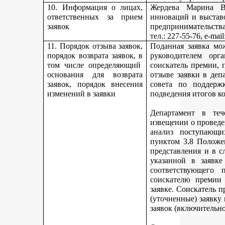
10. Информация о лицах,
Жердева Марина Ва
ответственных за прием
инноваций и выстав
заявок
предпринимательства
тел
.: 227-55-76, e-ma
11. Порядок отзыва заявок,
Поданная заявка мо
порядок возврата заявок, в
руководителем орг
том числе определяющий
соискатель премии, 
основания для возврата
отзыве заявки в деп
заявок, порядок внесения
совета по поддерж
изменений в заявки
подведения итогов к
Департамент в теч
извещении о проведе
анализ поступающи
пунктом 3.8 Положе
представления и в с
указанной в заявке
соответствующего 
соискателю премии 
заявке. Соискатель 
(уточненные) заявку
заявок (включительно