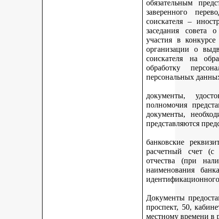
обязательным предс
заверенного перев
соискателя – иност
заседания совета 
участия в конкурсе
организации о выдв
соискателя на обр
обработку персон
персональных данных
документы, удост
полномочия предста
документы, необход
представляются пред
банковские реквизи
расчетный счет (с
отчества (при нали
наименования банка
идентификационного 
Документы предостав
проспект, 50, кабине
местному времени в 