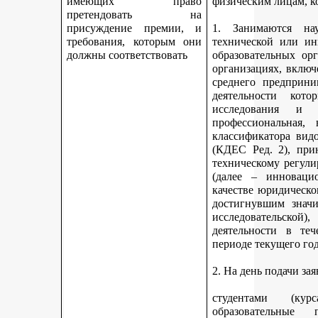
имеющих право
физическим лицам, к
претендовать на
присуждение премии, и
1. Занимаются науч
требования, которым они
технической или ин
должны соответствовать
образовательных ор
организациях, включ
среднего предприни
деятельности кот
исследования и 
профессиональная,
классификатора вид
(КДЕС Ред. 2), при
техническому регули
(далее – инновацио
качестве юридическо
достигнувшим значи
исследовательской
деятельности в те
периоде текущего год
2. На день подачи за
студентами (ку
образовательные 