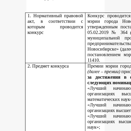
1. Нормативный правовой
Конкурс проводитс
акт, в соответствии с
мэрии города Нов
которым проводится
утвержденным пост
конкурс
05.02.2019 № 364
муниципальной пр
предпринимательст
Новосибирске» (дале
постановлением мэ
11410.
2. Предмет конкурса
Премии мэрии город
(далее – премии)
прис
за достижения в 
следующих номинац
«Лучший начинаю
организациях вы
математических наук
«Лучший начинаю
организациях высшег
«Лучший начинаю
организациях высш
наук»;