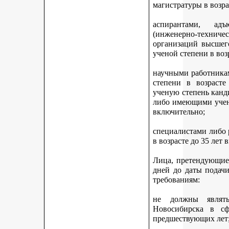
магистратуры в возра
аспирантами, адъ
(инженерно-техни
организаций высшег
ученой степени в воз
научными работникам
степени в возраст
ученую степень канди
либо имеющими учену
включительно;
специалистами либо
в возрасте до 35 лет
Лица, претендующие 
дней до даты подач
требованиям:
не должны являть
Новосибирска в с
предшествующих лет