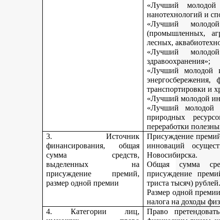
«Лучший молодой 
нанотехнологий и сп
«Лучший молодо
(промышленных, агр
лесных, аквабиотехн
«Лучший молод
здравоохранения»;
«Лучший молодой и
энергосбережения, 
транспортировки и х
«Лучший молодой инн
«Лучший молодой 
природных ресурс
переработки полезны
3. Источник
Присуждение премий 
финансирования, общая
инноваций осущест
сумма средств,
Новосибирска.
выделенных на
Общая сумма сре
присуждение премий,
присуждение премий
размер одной премии
триста тысяч) рублей
Размер одной премии
налога на доходы физ
4. Категории лиц,
Право претендоват