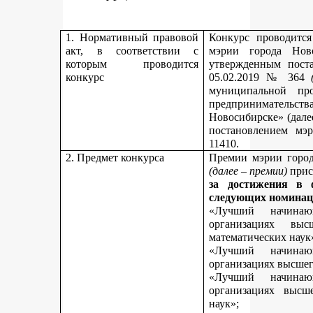
1. Нормативный правовой
Конкурс проводитс
акт, в соответствии с
мэрии города Нов
которым проводится
утвержденным пост
конкурс
05.02.2019 № 364
муниципальной пр
предпринимательст
Новосибирске» (дале
постановлением мэ
11410.
2. Предмет конкурса
Премии мэрии город
(далее – премии)
прис
за достижения в 
следующих номинац
«Лучший начинаю
организациях вы
математических наук
«Лучший начинаю
организациях высшег
«Лучший начинаю
организациях высш
наук»;