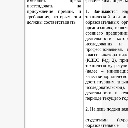
имеющих право
физическим лицам, к
претендовать на
присуждение премии, и
1. Занимаются науч
требования, которым они
технической или ин
должны соответствовать
образовательных ор
организациях, включ
среднего предприни
деятельности кот
исследования и 
профессиональная,
классификатора вид
(КДЕС Ред. 2), при
техническому регули
(далее – инновацио
качестве юридическо
достигнувшим значи
исследовательской
деятельности в те
периоде текущего год
2. На день подачи за
студентами (ку
образовательные 