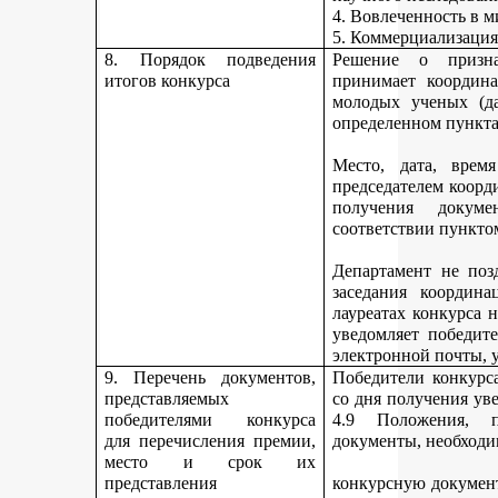
4. Вовлеченность в м
5. Коммерциализация
8. Порядок подведения
Решение о призна
итогов конкурса
принимает координа
молодых ученых (да
определенном пункта
Место, дата, время
председателем коорд
получения докуме
соответствии пункто
Департамент не поз
заседания координ
лауреатах конкурса 
уведомляет победите
электронной почты, у
9. Перечень документов,
Победители конкурса
представляемых
со дня получения ув
победителями конкурса
4.9 Положения, п
для перечисления премии,
документы, необходи
место и срок их
представления
конкурсную документ