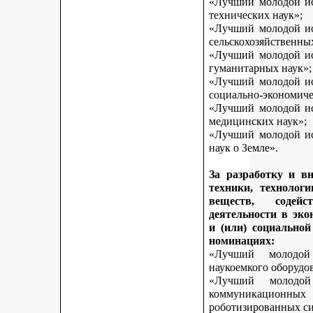
«Лучший молодой исс
технических наук»;
«Лучший молодой исс
сельскохозяйственны
«Лучший молодой исс
гуманитарных наук»;
«Лучший молодой исс
социально-экономиче
«Лучший молодой исс
медицинских наук»;
«Лучший молодой исс
наук о Земле».
За разработку и в
техники, технологи
веществ, содей
деятельности в эк
и (или) социально
номинациях:
«Лучший молодой
наукоемкого оборудо
«Лучший молодой
коммуникационных 
роботизированных си