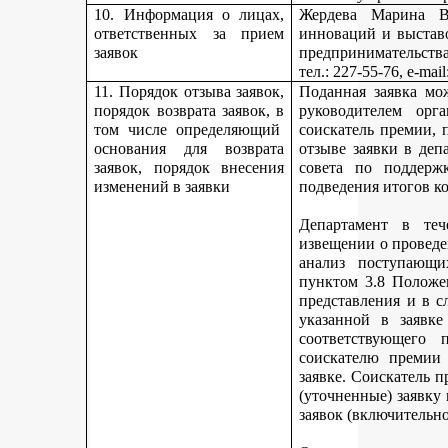
10. Информация о лицах,
Жердева Марина Ва
ответственных за прием
инноваций и выстав
заявок
предпринимательства
тел
.: 227-55-76, e-ma
11. Порядок отзыва заявок,
Поданная заявка мо
порядок возврата заявок, в
руководителем орг
том числе определяющий
соискатель премии, 
основания для возврата
отзыве заявки в деп
заявок, порядок внесения
совета по поддерж
изменений в заявки
подведения итогов к
Департамент в теч
извещении о проведе
анализ поступающи
пунктом 3.8 Положе
представления и в с
указанной в заявке
соответствующего 
соискателю премии 
заявке. Соискатель 
(уточненные) заявку
заявок (включительно