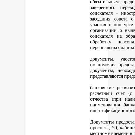
обязательным предс
заверенного перев
соискателя – иност
заседания совета 
участия в конкурсе
организации о выдв
соискателя на обр
обработку персон
персональных данных
документы, удост
полномочия предста
документы, необход
представляются пред
банковские реквизи
расчетный счет (с
отчества (при нали
наименования банка
идентификационного 
Документы предостав
проспект, 50, кабине
местному времени в 