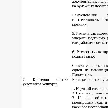
документации, получ
на бумажных носител
Наименования 
соответствовать н
премии».
5. Распечатать сфор
заверить подписью р
или работает соискат
6. Разместить скан
подать заявку.
Соискатель премии вп
одной из номинаци
Положения.
7. Критерии оценки
Критерии оценки уча
участников конкурса
1. Научный и/или вн
2. Публикационная а
3. Наличие объекто
предыдущих года и
научного исследован