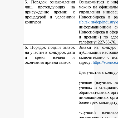
5. Порядок ознакомления
Ознакомиться с ин
лиц, претендующих на
можно на официальн
присуждение премии, с
управления иннова
процедурой и условиями
Новосибирска в р
конкурса
sibirsk.ru/dep/industry-
информационной с
Новосибирска в сфер
и премии») по адр
телефону: 227-55-76.
6. Порядок подачи заявок
Заявки на конкурс
на участие в конкурсе, дата
публикации настояще
и время начала и
включительно с ис
окончания приема заявок
адресу:
https://science
Для участия в конкур
ученые (научные, н
ученых и специалис
образовательных орг
инновационных орга
более трех кандидату
«Лучший начинаю
организациях высшег