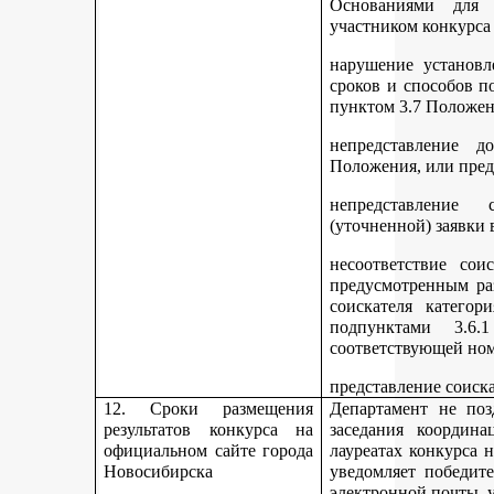
Основаниями для 
участником конкурса
нарушение установл
сроков и способов п
пунктом 3.7 Положен
непредставление д
Положения, или пред
непредставление 
(уточненной) заявки 
несоответствие сои
предусмотренным раз
соискателя категор
подпунктами 3.6.1
соответствующей но
представление соиск
12. Сроки размещения
Департамент не поз
результатов конкурса на
заседания координ
официальном сайте города
лауреатах конкурса 
Новосибирска
уведомляет победите
электронной почты, у