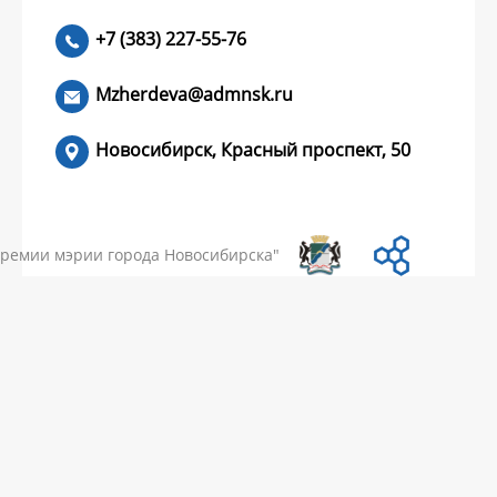
+7 (383) 227-55-76
ЧИТАТЬ >
Mzherdeva@admnsk.ru
Новосибирск, Красный проспект, 50
КУМЕНТЫ
НОВОСТИ
ЧАСТЫЕ ВОПРОСЫ
КОНТАКТЫ
премии мэрии города Новосибирска"