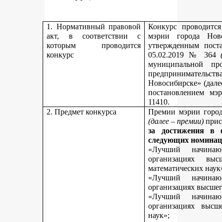
1. Нормативный правовой
Конкурс проводитс
акт, в соответствии с
мэрии города Нов
которым проводится
утвержденным пост
конкурс
05.02.2019 № 364
муниципальной пр
предпринимательст
Новосибирске» (дале
постановлением мэ
11410.
2. Предмет конкурса
Премии мэрии город
(далее – премии)
прис
за достижения в 
следующих номинац
«Лучший начинаю
организациях вы
математических наук
«Лучший начинаю
организациях высшег
«Лучший начинаю
организациях высш
наук»;