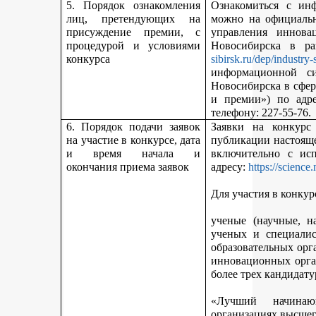
5. Порядок ознакомления
Ознакомиться с ин
лиц, претендующих на
можно на официальн
присуждение премии, с
управления иннова
процедурой и условиями
Новосибирска в р
конкурса
sibirsk.ru/dep/industry-
информационной с
Новосибирска в сфер
и премии») по адр
телефону: 227-55-76.
6. Порядок подачи заявок
Заявки на конкурс
на участие в конкурсе, дата
публикации настояще
и время начала и
включительно с ис
окончания приема заявок
адресу:
https://science
Для участия в конкур
ученые (научные, н
ученых и специалис
образовательных орг
инновационных орга
более трех кандидату
«Лучший начинаю
организациях высшег