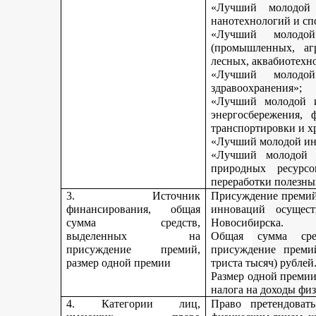
«Лучший молодой 
нанотехнологий и сп
«Лучший молодо
(промышленных, агр
лесных, аквабиотехн
«Лучший молод
здравоохранения»;
«Лучший молодой и
энергосбережения, 
транспортировки и х
«Лучший молодой инн
«Лучший молодой 
природных ресурс
переработки полезны
3. Источник
Присуждение премий 
финансирования, общая
инноваций осущест
сумма средств,
Новосибирска.
выделенных на
Общая сумма сре
присуждение премий,
присуждение премий
размер одной премии
триста тысяч) рублей
Размер одной премии
налога на доходы физ
4. Категории лиц,
Право претендоват