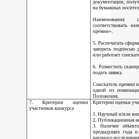
документации, получ
на бумажных носител
Наименования 
соответствовать н
премии».
5. Распечатать сфор
заверить подписью р
или работает соискат
6. Разместить скан
подать заявку.
Соискатель премии вп
одной из номинаци
Положения.
7. Критерии оценки
Критерии оценки уча
участников конкурса
1. Научный и/или вн
2. Публикационная а
3. Наличие объекто
предыдущих года и
научного исследован