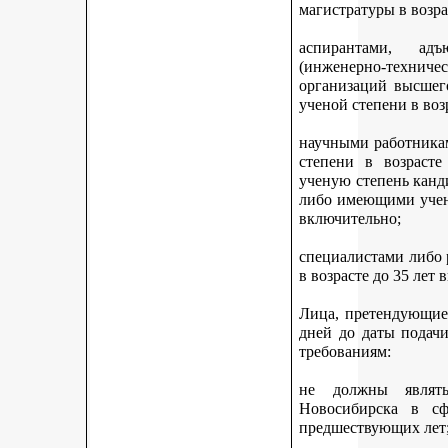
магистратуры в возра
аспирантами, адъ
(инженерно-техни
организаций высшег
ученой степени в воз
научными работникам
степени в возраст
ученую степень канди
либо имеющими учену
включительно;
специалистами либо
в возрасте до 35 лет
Лица, претендующие 
дней до даты подач
требованиям:
не должны являть
Новосибирска в с
предшествующих лет