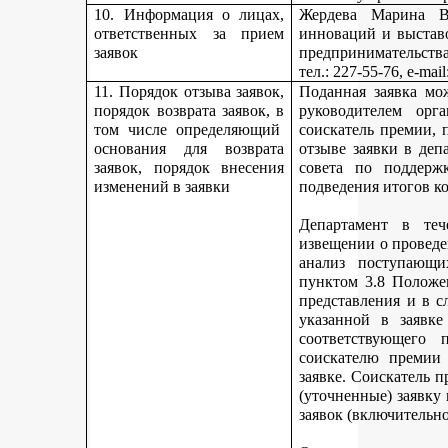
10. Информация о лицах,
Жердева Марина Ва
ответственных за прием
инноваций и выстав
заявок
предпринимательства
тел
.: 227-55-76, e-ma
11. Порядок отзыва заявок,
Поданная заявка мо
порядок возврата заявок, в
руководителем орг
том числе определяющий
соискатель премии, 
основания для возврата
отзыве заявки в деп
заявок, порядок внесения
совета по поддерж
изменений в заявки
подведения итогов к
Департамент в теч
извещении о проведе
анализ поступающи
пунктом 3.8 Положе
представления и в с
указанной в заявке
соответствующего 
соискателю премии 
заявке. Соискатель 
(уточненные) заявку
заявок (включительно