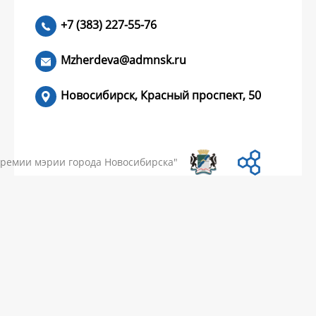
+7 (383) 227-55-76
ЧИТАТЬ >
Mzherdeva@admnsk.ru
Новосибирск, Красный проспект, 50
КУМЕНТЫ
НОВОСТИ
ЧАСТЫЕ ВОПРОСЫ
КОНТАКТЫ
премии мэрии города Новосибирска"