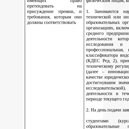
имеющих право
физическим лицам, к
претендовать на
присуждение премии, и
1. Занимаются науч
требования, которым они
технической или ин
должны соответствовать
образовательных ор
организациях, включ
среднего предприни
деятельности кот
исследования и 
профессиональная,
классификатора вид
(КДЕС Ред. 2), при
техническому регули
(далее – инновацио
качестве юридическо
достигнувшим значи
исследовательской
деятельности в те
периоде текущего год
2. На день подачи за
студентами (ку
образовательные 