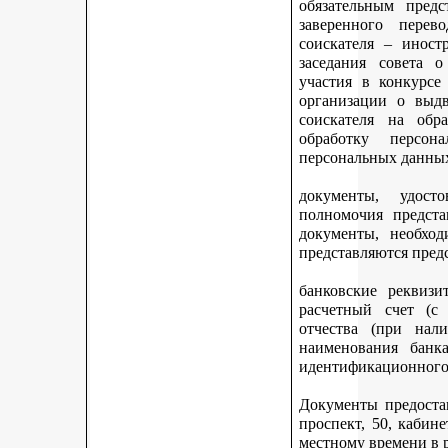
обязательным предс
заверенного перев
соискателя – иност
заседания совета 
участия в конкурсе
организации о выдв
соискателя на обр
обработку персон
персональных данных
документы, удост
полномочия предста
документы, необход
представляются пред
банковские реквизи
расчетный счет (с
отчества (при нали
наименования банка
идентификационного 
Документы предостав
проспект, 50, кабине
местному времени в 