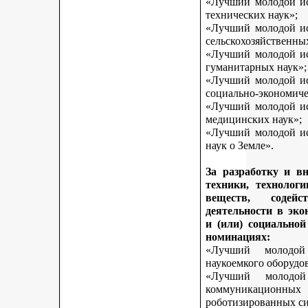
«Лучший молодой исс
технических наук»;
«Лучший молодой исс
сельскохозяйственны
«Лучший молодой исс
гуманитарных наук»;
«Лучший молодой исс
социально-экономиче
«Лучший молодой исс
медицинских наук»;
«Лучший молодой исс
наук о Земле».
За разработку и в
техники, технологи
веществ, содей
деятельности в эк
и (или) социально
номинациях:
«Лучший молодой
наукоемкого оборудо
«Лучший молодой
коммуникационных 
роботизированных си