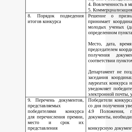
4. Вовлеченность в м
5. Коммерциализация
8. Порядок подведения
Решение о призна
итогов конкурса
принимает координа
молодых ученых (да
определенном пункта
Место, дата, время
председателем коорд
получения докуме
соответствии пункто
Департамент не поз
заседания координ
лауреатах конкурса 
уведомляет победите
электронной почты, у
9. Перечень документов,
Победители конкурса
представляемых
со дня получения ув
победителями конкурса
4.9 Положения, п
для перечисления премии,
документы, необходи
место и срок их
представления
конкурсную документ