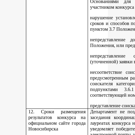
Основаниями для 
участником конкурса
нарушение установл
сроков и способов п
пунктом 3.7 Положен
непредставление д
Положения, или пред
непредставление 
(уточненной) заявки 
несоответствие сои
предусмотренным раз
соискателя категор
подпунктами 3.6.1
соответствующей но
представление соиск
12. Сроки размещения
Департамент не поз
результатов конкурса на
заседания координ
официальном сайте города
лауреатах конкурса 
Новосибирска
уведомляет победите
электронной почты, у