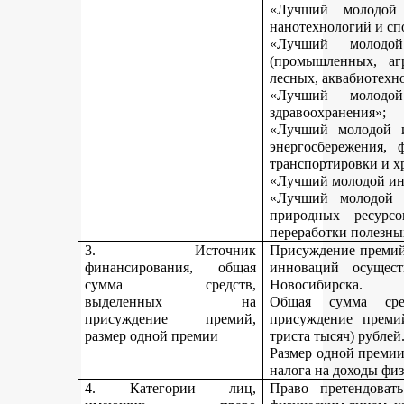
«Лучший молодой 
нанотехнологий и сп
«Лучший молодо
(промышленных, агр
лесных, аквабиотехн
«Лучший молод
здравоохранения»;
«Лучший молодой и
энергосбережения, 
транспортировки и х
«Лучший молодой инн
«Лучший молодой 
природных ресурс
переработки полезны
3. Источник
Присуждение премий 
финансирования, общая
инноваций осущест
сумма средств,
Новосибирска.
выделенных на
Общая сумма сре
присуждение премий,
присуждение премий
размер одной премии
триста тысяч) рублей
Размер одной премии
налога на доходы физ
4. Категории лиц,
Право претендоват