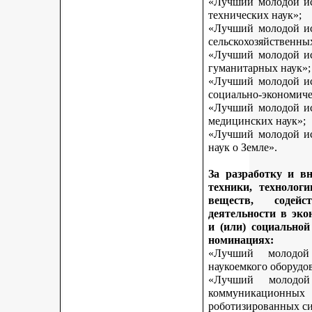
«Лучший молодой исс
технических наук»;
«Лучший молодой исс
сельскохозяйственны
«Лучший молодой исс
гуманитарных наук»;
«Лучший молодой исс
социально-экономиче
«Лучший молодой исс
медицинских наук»;
«Лучший молодой исс
наук о Земле».
За разработку и в
техники, технологи
веществ, содей
деятельности в эк
и (или) социально
номинациях:
«Лучший молодой
наукоемкого оборудо
«Лучший молодой
коммуникационных 
роботизированных си