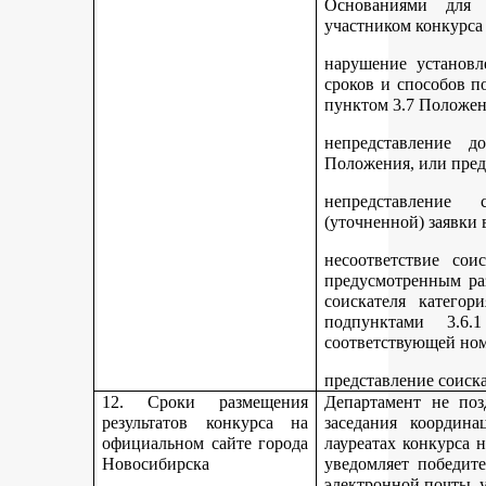
Основаниями для 
участником конкурса
нарушение установл
сроков и способов п
пунктом 3.7 Положен
непредставление д
Положения, или пред
непредставление 
(уточненной) заявки 
несоответствие сои
предусмотренным раз
соискателя категор
подпунктами 3.6.1
соответствующей но
представление соиск
12. Сроки размещения
Департамент не поз
результатов конкурса на
заседания координ
официальном сайте города
лауреатах конкурса 
Новосибирска
уведомляет победите
электронной почты, у