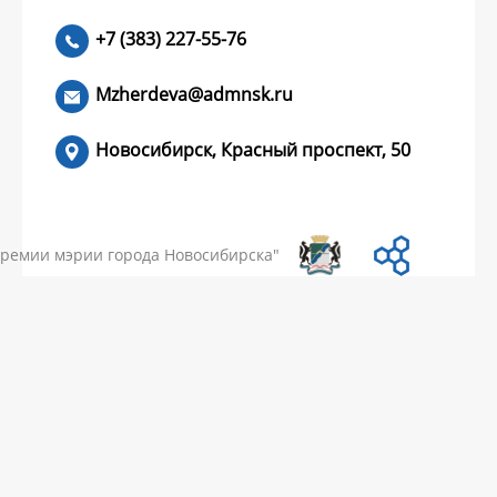
+7 (383) 227-55-76
ЧИТАТЬ >
Mzherdeva@admnsk.ru
Новосибирск, Красный проспект, 50
КУМЕНТЫ
НОВОСТИ
ЧАСТЫЕ ВОПРОСЫ
КОНТАКТЫ
премии мэрии города Новосибирска"