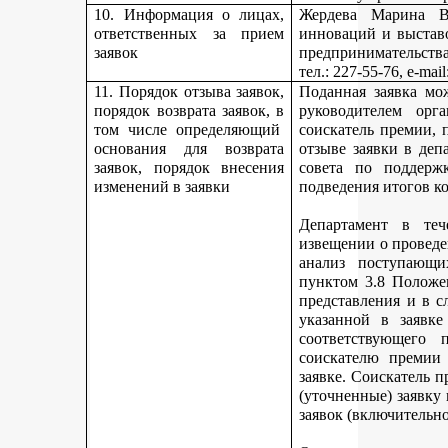
10. Информация о лицах,
Жердева Марина Ва
ответственных за прием
инноваций и выстав
заявок
предпринимательства
тел
.: 227-55-76, e-ma
11. Порядок отзыва заявок,
Поданная заявка мо
порядок возврата заявок, в
руководителем орг
том числе определяющий
соискатель премии, 
основания для возврата
отзыве заявки в деп
заявок, порядок внесения
совета по поддерж
изменений в заявки
подведения итогов к
Департамент в теч
извещении о проведе
анализ поступающи
пунктом 3.8 Положе
представления и в с
указанной в заявке
соответствующего 
соискателю премии 
заявке. Соискатель 
(уточненные) заявку
заявок (включительно