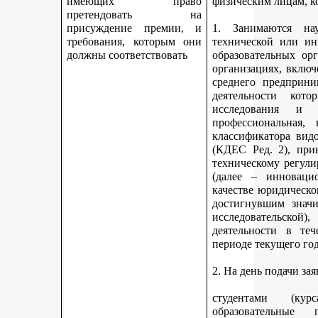
имеющих право
физическим лицам, к
претендовать на
присуждение премии, и
1. Занимаются науч
требования, которым они
технической или ин
должны соответствовать
образовательных ор
организациях, включ
среднего предприни
деятельности кот
исследования и 
профессиональная,
классификатора вид
(КДЕС Ред. 2), при
техническому регули
(далее – инновацио
качестве юридическо
достигнувшим значи
исследовательской
деятельности в те
периоде текущего год
2. На день подачи за
студентами (ку
образовательные 