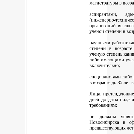
магистратуры в возра
аспирантами, адъ
(инженерно-техни
организаций высшег
ученой степени в воз
научными работникам
степени в возраст
ученую степень канди
либо имеющими учену
включительно;
специалистами либо
в возрасте до 35 лет
Лица, претендующие 
дней до даты подач
требованиям:
не должны являть
Новосибирска в с
предшествующих лет