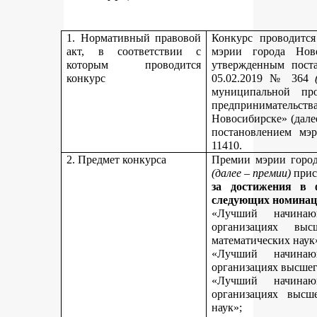
1. Нормативный правовой
Конкурс проводитс
акт, в соответствии с
мэрии города Нов
которым проводится
утвержденным пост
конкурс
05.02.2019 № 364
муниципальной пр
предпринимательст
Новосибирске» (дале
постановлением мэ
11410.
2. Предмет конкурса
Премии мэрии город
(далее – премии)
прис
за достижения в 
следующих номинац
«Лучший начинаю
организациях вы
математических наук
«Лучший начинаю
организациях высшег
«Лучший начинаю
организациях высш
наук»;