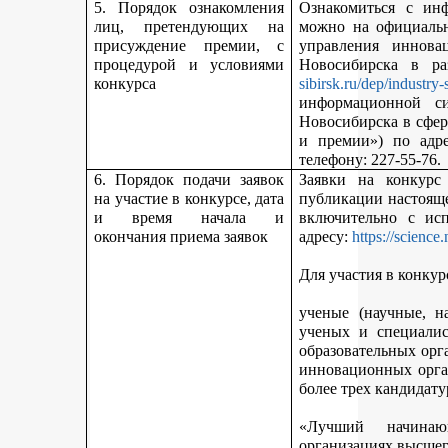
5. Порядок ознакомления
Ознакомиться с ин
лиц, претендующих на
можно на официальн
присуждение премии, с
управления иннова
процедурой и условиями
Новосибирска в р
конкурса
sibirsk.ru/dep/industry-
информационной с
Новосибирска в сфер
и премии») по адр
телефону: 227-55-76.
6. Порядок подачи заявок
Заявки на конкурс
на участие в конкурсе, дата
публикации настояще
и время начала и
включительно с ис
окончания приема заявок
адресу:
https://science
Для участия в конкур
ученые (научные, н
ученых и специалис
образовательных орг
инновационных орга
более трех кандидату
«Лучший начинаю
организациях высшег