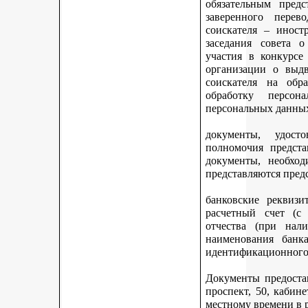
обязательным предс
заверенного перев
соискателя – иност
заседания совета 
участия в конкурсе
организации о выдв
соискателя на обр
обработку персон
персональных данных
документы, удост
полномочия предста
документы, необход
представляются пред
банковские реквизи
расчетный счет (с
отчества (при нали
наименования банка
идентификационного 
Документы предостав
проспект, 50, кабине
местному времени в 