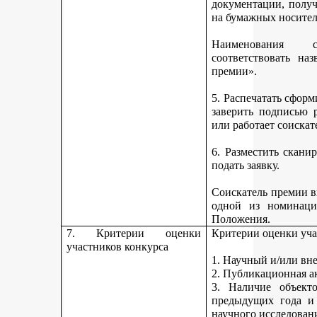
документации, получ
на бумажных носител
Наименования 
соответствовать н
премии».
5. Распечатать сфор
заверить подписью р
или работает соискат
6. Разместить скан
подать заявку.
Соискатель премии вп
одной из номинаци
Положения.
7. Критерии оценки
Критерии оценки уча
участников конкурса
1. Научный и/или вн
2. Публикационная а
3. Наличие объекто
предыдущих года и
научного исследован