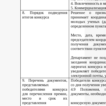
4. Вовлеченность в м
5. Коммерциализация
8. Порядок подведения
Решение о призна
итогов конкурса
принимает координа
молодых ученых (да
определенном пункта
Место, дата, время
председателем коорд
получения докуме
соответствии пункто
Департамент не поз
заседания координ
лауреатах конкурса 
уведомляет победите
электронной почты, у
9. Перечень документов,
Победители конкурса
представляемых
со дня получения ув
победителями конкурса
4.9 Положения, п
для перечисления премии,
документы, необходи
место и срок их
представления
конкурсную документ