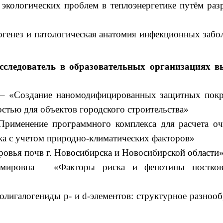
экологических проблем в теплоэнергетике путём раз
генез и патологическая анатомия инфекционных забо
следователь в образовательных организациях в
 – «Создание наномодифицированных защитных пок
тью для объектов городского строительства»
«Применение программного комплекса для расчета о
ка с учетом природно-климатических факторов»
овья почв г. Новосибирска и Новосибирской области
имировна – «Факторы риска и фенотипы постков
лигалогениды p- и d-элементов: структурное разнооб