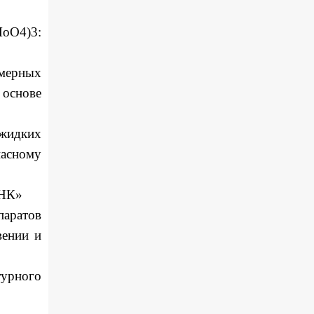
MoO4)3:
мерных
основе
 жидких
асному
ДНК»
паратов
вении и
турного