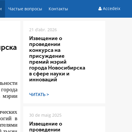
Accedeix
и
Частые вопросы
Контакты
21 d’abr. 2026
Извещение о
проведении
ирска
конкурса на
присуждение
премий мэрий
города Новосибирска
в сфере науки и
инноваций
льности
 города
ЧИТАТЬ >
в мэрии
ических
30 de maig 2025
логий в
Извещение о
ателями
проведении
0 тысяч