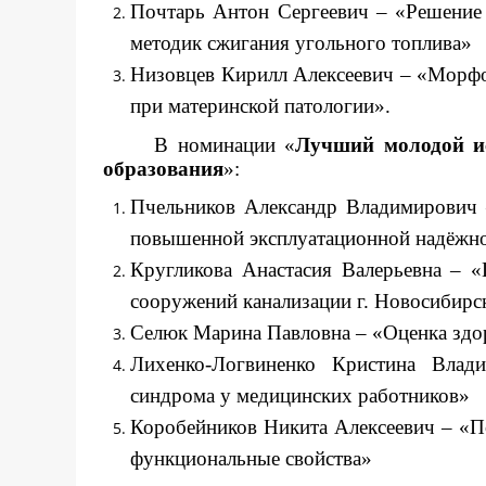
Почтарь Антон Сергеевич – «Решение 
методик сжигания угольного топлива»
Низовцев Кирилл Алексеевич – «Морфо
при материнской патологии».
В номинации «
Лучший молодой ис
образования
»:
Пчельников Александр Владимирович
повышенной эксплуатационной надёжнос
Кругликова Анастасия Валерьевна – 
сооружений канализации г. Новосибирс
Селюк Марина Павловна – «Оценка здор
Лихенко-Логвиненко Кристина Влад
синдрома у медицинских работников»
Коробейников Никита Алексеевич – «По
функциональные свойства»