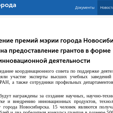
орода
Документы
Новост
дение премий мэрии города Новосиб
 на предоставление грантов в форме
 инновационной деятельности
седание координационного совета по поддержке деяте
яли участие эксперты высших учебных заведений
РАН, а также сотрудники профильных департаменто
будут награждены за создание научных, научно-техн
отке и внедрению инновационных продуктов, техно
у города Новосибирска. 15 человек являются получ
лей и два победителя конкурса грантов в размере 50