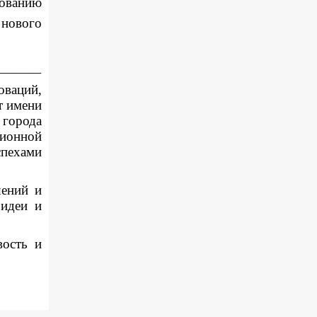
ванию
нового
__________
оваций,
т имени
города
ционной
спехами
шений и
 идеи и
вость и