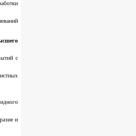
работки
леваний
ысшего
рытий с
чистных
»
идного
разие и