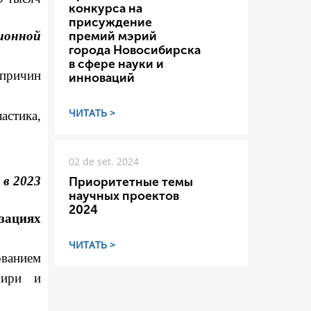
конкурса на
присуждение
ионной
премий мэрий
города Новосибирска
в сфере науки и
причин
инноваций
ЧИТАТЬ >
стика,
02 de set. 2024
 в 2023
Приоритетные темы
научных проектов
2024
зациях
ЧИТАТЬ >
ованием
бири и