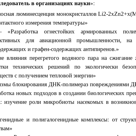
ледователь в организациях науки
»:
лосная люминесценция монокристаллов Li2-2xZn2+x(
нтактного измерения температуры»
– «Разработка огнестойких армированных поли
ективных для авиационной промышленности, на 
одержащих и графен-содержащих антипиренов.»
 влияния перегретого водяного пара на сжигание
отки технических решений по экологически безоп
еств с получением тепловой энергии»
измы блокирования ДНК-полимераз повреждениями 
ботка новых подходов в создании биологических пре
ва: изучение роли микробиоты насекомых в возникно
генидные и полигалогенидные комплексы: от струк
твам»