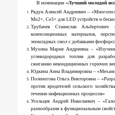
В номинации «
Лучший молодой исс
Рядун Алексей Андреевич – «Многопо
Mn2+, Ce3+ для LED устройств и беско
Трубачев Станислав Альбертович 
композиционных материалов, персп
эпоксидных смол с добавками фосфорс
Мухина Мария Андреевна – «Изучение
углеводородных топлив для разраб
сжиганию некондиционных горючих вещ
Юдкина Анна Владимировна – «Механ
Поленогова Ольга Викторовна – «Разра
против вредителей сельского хозяйст
течении инфекционных процессов»
Усольцев Андрей Николаевич – «Гало
разнообразия к функциональным свойс