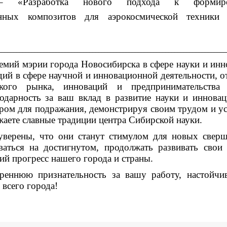
– «Разработка нового подхода к формиро
анных композитов для аэрокосмической техники 
___________________________________________________________________________
емий мэрии города Новосибирска в сфере науки и инн
дий в сфере научной и инновационной деятельности, о
ьского рынка, инноваций и предпринимательства 
дарность за ваш вклад в развитие науки и иннова
ером для подражания, демонстрируя своим трудом и у
аете славные традиции центра Сибирской науки.
верены, что они станут стимулом для новых свер
аться на достигнутом, продолжать развивать свои
ий прогресс нашего города и страны.
реннюю признательность за вашу работу, настойчи
 всего города!