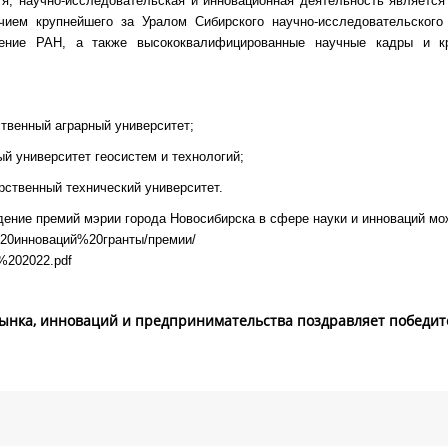
я, научно-исследовательская и инновационная деятельность является
ием крупнейшего за Уралом Сибирского научно-исследовательского
ление РАН, а также высококвалифицированные научные кадры и кр
твенный аграрный университет;
й университет геосистем и технологий;
рственный технический университет.
дение премий мэрии города Новосибирска в сфере науки и инноваций мо
ие%20инноваций%20гранты/премии/
202022.pdf
ынка, инноваций и предпринимательства поздравляет победит