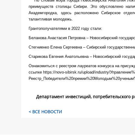
По словам мэра города Новосибирска Анатолия Локт
преимуществ столицы Сибири. Это обусловлено налич
Академгородка, здесь расположено Сибирское отде
талантливая молодежь.
Грантополучателями в 2022 году стали:
Беланова Анастасия Петровна – Новосибирский государс
Стегниенко Елена Сергеевна – Сибирский государственны
Старикова Евгения Анатольевна – Новосибирский госуда
Ознакомиться с реестром лауреатов конкурса на присуж
ссылке
https://novo-sibirsk.ru/upload/industry/Управлен
Реестр_Победители%20премии%20Молодым%20ученым%
Департамент инвестиций, потребительского р
< ВСЕ НОВОСТИ