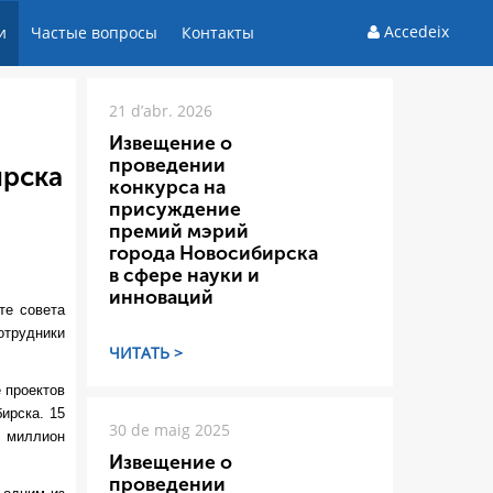
Accedeix
и
Частые вопросы
Контакты
21 d’abr. 2026
Извещение о
проведении
ирска
конкурса на
присуждение
премий мэрий
города Новосибирска
в сфере науки и
инноваций
те совета
отрудники
ЧИТАТЬ >
 проектов
ирска. 15
30 de maig 2025
н миллион
Извещение о
проведении