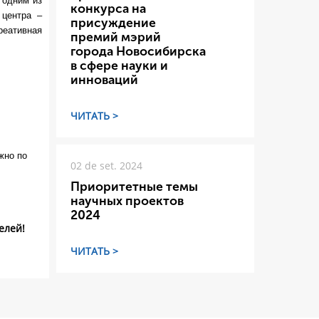
 одним из
конкурса на
 центра –
присуждение
еативная
премий мэрий
города Новосибирска
в сфере науки и
инноваций
ЧИТАТЬ >
жно по
02 de set. 2024
Приоритетные темы
научных проектов
2024
елей!
ЧИТАТЬ >