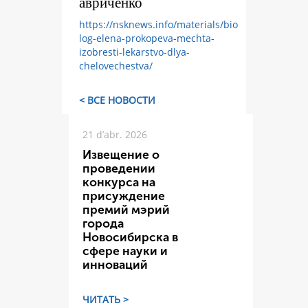
авриченко
https://nsknews.info/materials/bio
log-elena-prokopeva-mechta-
izobresti-lekarstvo-dlya-
chelovechestva/
< ВСЕ НОВОСТИ
21 d’abr. 2026
Извещение о
проведении
конкурса на
присуждение
премий мэрий
города
Новосибирска в
сфере науки и
инноваций
ЧИТАТЬ >