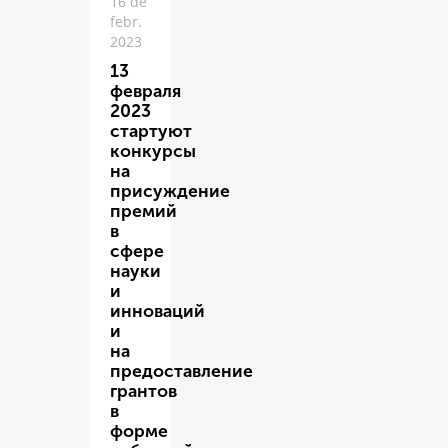
16 de
febr.
2023
13
февраля
2023
стартуют
конкурсы
на
присуждение
премий
в
сфере
науки
и
инноваций
и
на
предоставление
грантов
в
форме