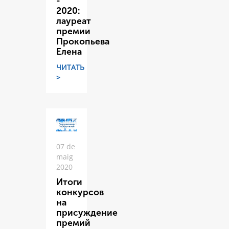
-
2020:
лауреат
премии
Прокопьева
Елена
ЧИТАТЬ
>
07 de
maig
2020
Итоги
конкурсов
на
присуждение
премий