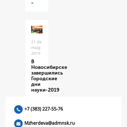
>
21 de
maig
2019
В
Новосибирске
завершились
Городские
дни
науки-2019
ЧИТАТЬ
>
+7 (383) 227-55-76
Mzherdeva@admnsk.ru