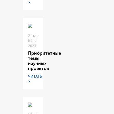
>
21 de
febr.
2023
Приоритетные
темы
научных
проектов
ЧИТАТЬ
>