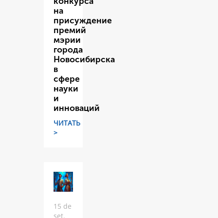
конкурса
на
присуждение
премий
мэрии
города
Новосибирска
в
сфере
науки
и
инноваций
ЧИТАТЬ
>
15 de
set.