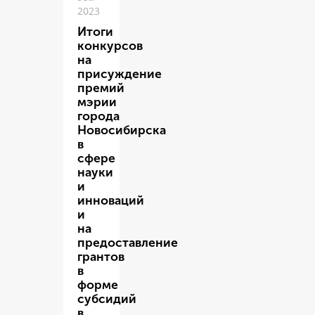
2023
Итоги
конкурсов
на
присуждение
премий
мэрии
города
Новосибирска
в
сфере
науки
и
инноваций
и
на
предоставление
грантов
в
форме
субсидий
в