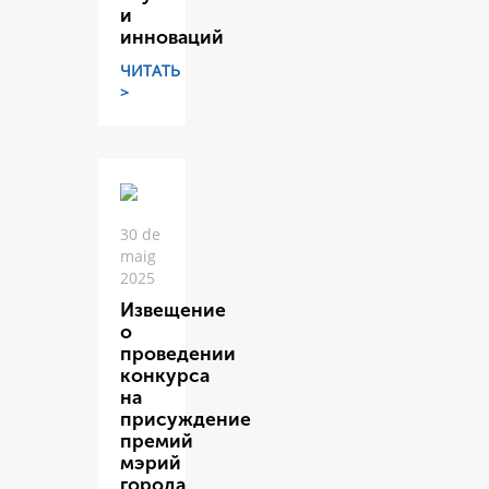
и
инноваций
ЧИТАТЬ
>
30 de
maig
2025
Извещение
о
проведении
конкурса
на
присуждение
премий
мэрий
города