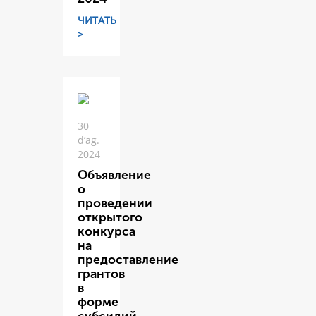
ЧИТАТЬ
>
30
d’ag.
2024
Объявление
о
проведении
открытого
конкурса
на
предоставление
грантов
в
форме