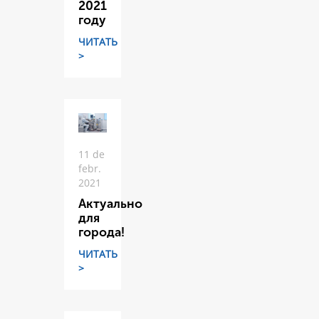
2021
году
ЧИТАТЬ
>
11 de
febr.
2021
Актуально
для
города!
ЧИТАТЬ
>