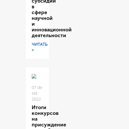
субсидий
в
сфере
научной
и
инновационной
деятельности
ЧИТАТЬ
>
07 de
set.
2022
Итоги
конкурсов
на
присуждение