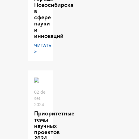
Новосибирска
в
сфере
науки
и
инноваций
ЧИТАТЬ
>
02 de
set.
2024
Приоритетные
темы
научных
проектов
2024