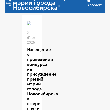
мэрии города
Accedeix
Новосибирска"
21
d’abr.
2026
Извещение
о
проведении
конкурса
на
присуждение
премий
мэрий
города
Новосибирска
в
сфере
науки