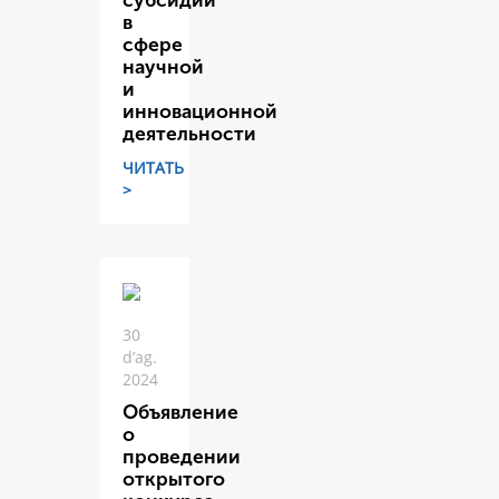
субсидий
в
сфере
научной
и
инновационной
деятельности
ЧИТАТЬ
>
30
d’ag.
2024
Объявление
о
проведении
открытого