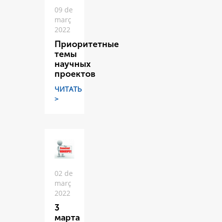
09 de
març
2022
Приоритетные
темы
научных
проектов
ЧИТАТЬ
>
02 de
març
2022
3
марта