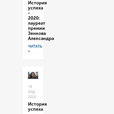
История
успеха
-
2020:
лауреат
премии
Зенкова
Александра
ЧИТАТЬ
>
18
d’ag.
2020
История
успеха