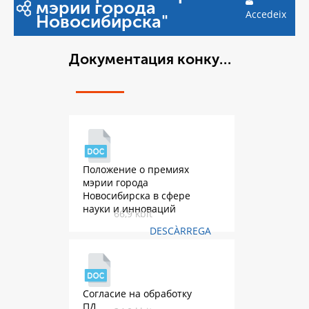
мэрии города
Accedeix
Новосибирска"
Документация конкурса премий
Положение о премиях
мэрии города
Новосибирска в сфере
науки и инноваций
66,9 kbit
DESCÀRREGA
Согласие на обработку
ПД