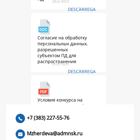
34,0 kbit
DESCÀRREGA
Согласие на обработку
персональных данных,
разрешенных
субъектом ПД для
распространения
30,0 kbit
DESCÀRREGA
Условия конкурса на
присуждение премий
2026.pdf
552,9 kbit
+7 (383) 227-55-76
DESCÀRREGA
Mzherdeva@admnsk.ru