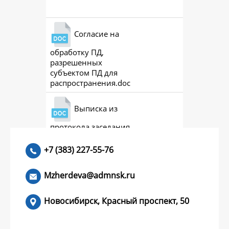
Согласие на
обработку ПД,
разрешенных
субъектом ПД для
распространения.doc
Выписка из
протокола заседания
совета (премии)
+7 (383) 227-55-76
Mzherdeva@admnsk.ru
Новосибирск, Красный проспект, 50
КУМЕНТЫ
НОВОСТИ
ЧАСТЫЕ ВОПРОСЫ
КОНТАКТЫ