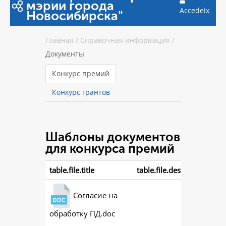
мэрии города
Accedeix
Новосибирска"
Главная
/
Справочная информация
/
Документы
Конкурс премий
Конкурс грантов
Шаблоны документов
для конкурса премий
table.file.title
table.file.description
Согласие на
обработку ПД.doc