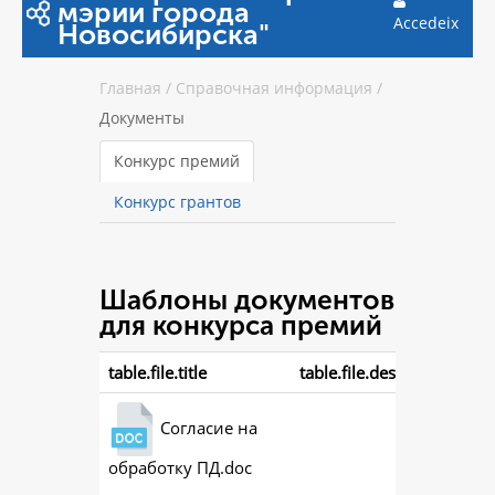
мэрии города
Accedeix
Новосибирска"
Главная
/
Справочная информация
/
Документы
Конкурс премий
Конкурс грантов
Шаблоны документов
для конкурса премий
table.file.title
table.file.description
Согласие на
обработку ПД.doc