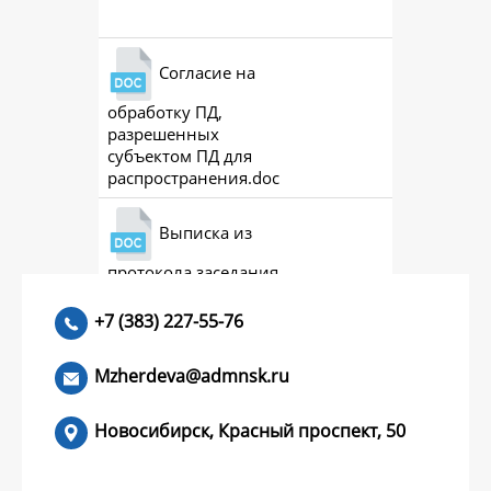
Согласие на
обработку ПД,
разрешенных
субъектом ПД для
распространения.doc
Выписка из
протокола заседания
совета (премии)
+7 (383) 227-55-76
Mzherdeva@admnsk.ru
Новосибирск, Красный проспект, 50
КУМЕНТЫ
НОВОСТИ
ЧАСТЫЕ ВОПРОСЫ
КОНТАКТЫ