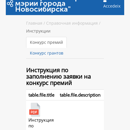
мэрии города
Accedeix
Новосибирска"
Главная
/
Справочная информация
/
Инструкции
Конкурс премий
Конкурс грантов
Инструкция
по
заполнению заявки на
конкурс премий
table.file.title
table.file.description
Инструкция
action.
по