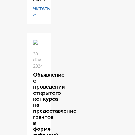
ЧИТАТЬ
>
30
d’ag.
2024
Объявление
о
проведении
открытого
конкурса
на
предоставление
грантов
в
форме