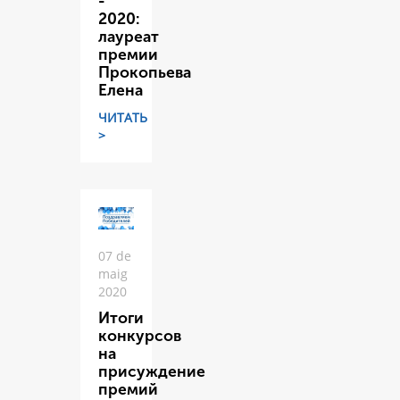
-
2020:
лауреат
премии
Прокопьева
Елена
ЧИТАТЬ
>
07 de
maig
2020
Итоги
конкурсов
на
присуждение
премий