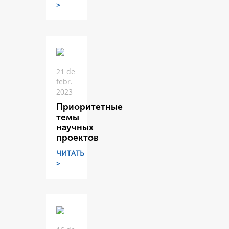
>
21 de
febr.
2023
Приоритетные
темы
научных
проектов
ЧИТАТЬ
>