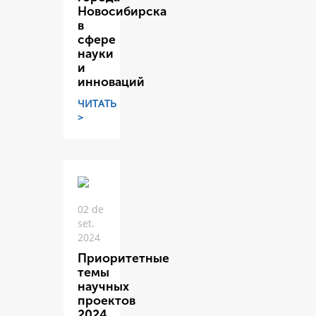
Новосибирска
в
сфере
науки
и
инноваций
ЧИТАТЬ
>
02 de
set.
2024
Приоритетные
темы
научных
проектов
2024