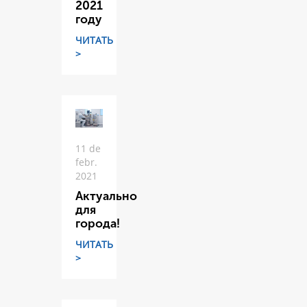
2021
году
ЧИТАТЬ
>
11 de
febr.
2021
Актуально
для
города!
ЧИТАТЬ
>