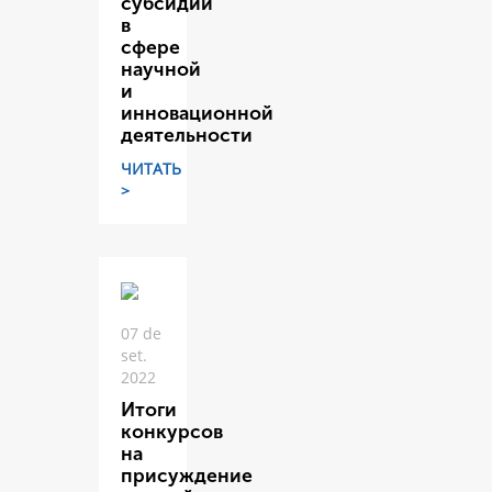
субсидий
в
сфере
научной
и
инновационной
деятельности
ЧИТАТЬ
>
07 de
set.
2022
Итоги
конкурсов
на
присуждение