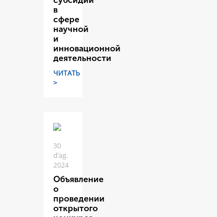
субсидий
в
сфере
научной
и
инновационной
деятельности
ЧИТАТЬ
>
30
d’ag.
2024
Объявление
о
проведении
открытого