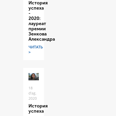
История
успеха
-
2020:
лауреат
премии
Зенкова
Александра
ЧИТАТЬ
>
18
d’ag.
2020
История
успеха