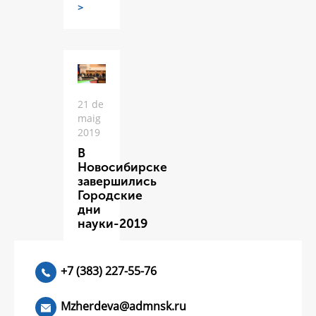
>
21 de
maig
2019
В
Новосибирске
завершились
Городские
дни
науки-2019
ЧИТАТЬ
>
+7 (383) 227-55-76
Mzherdeva@admnsk.ru