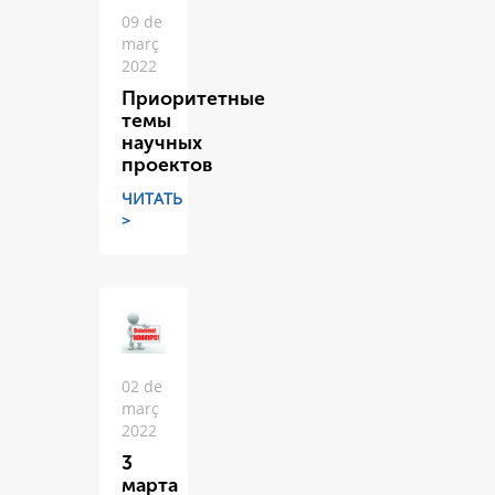
09 de
març
2022
Приоритетные
темы
научных
проектов
ЧИТАТЬ
>
02 de
març
2022
3
марта