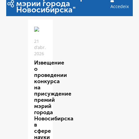
мэрии города
Accedeix
Новосибирска"
21
d’abr.
2026
Извещение
о
проведении
конкурса
на
присуждение
премий
мэрий
города
Новосибирска
в
сфере
науки