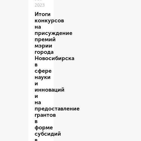
2023
Итоги
конкурсов
на
присуждение
премий
мэрии
города
Новосибирска
в
сфере
науки
и
инноваций
и
на
предоставление
грантов
в
форме
субсидий
в