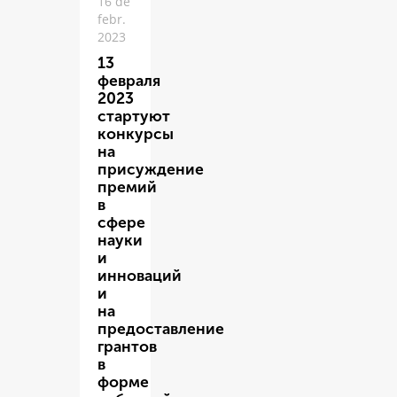
16 de
febr.
2023
13
февраля
2023
стартуют
конкурсы
на
присуждение
премий
в
сфере
науки
и
инноваций
и
на
предоставление
грантов
в
форме