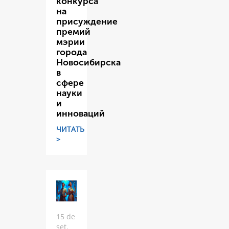
конкурса
на
присуждение
премий
мэрии
города
Новосибирска
в
сфере
науки
и
инноваций
ЧИТАТЬ
>
15 de
set.