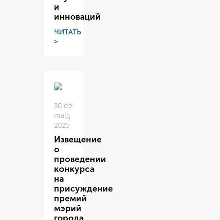
и
инноваций
ЧИТАТЬ
>
30 de
maig
2025
Извещение
о
проведении
конкурса
на
присуждение
премий
мэрий
города