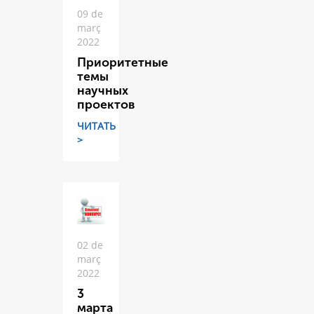
09 de
març
2022
Приоритетные
темы
научных
проектов
ЧИТАТЬ
>
02 de
març
2022
3
марта