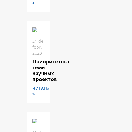
>
21 de
febr.
2023
Приоритетные
темы
научных
проектов
ЧИТАТЬ
>