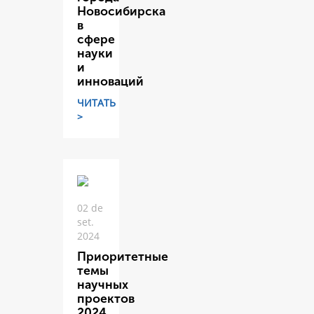
Новосибирска
в
сфере
науки
и
инноваций
ЧИТАТЬ
>
02 de
set.
2024
Приоритетные
темы
научных
проектов
2024