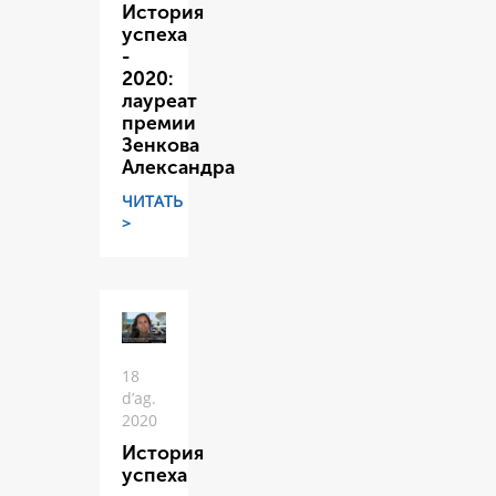
История
успеха
-
2020:
лауреат
премии
Зенкова
Александра
ЧИТАТЬ
>
18
d’ag.
2020
История
успеха