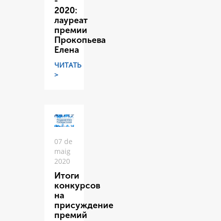
-
2020:
лауреат
премии
Прокопьева
Елена
ЧИТАТЬ
>
07 de
maig
2020
Итоги
конкурсов
на
присуждение
премий