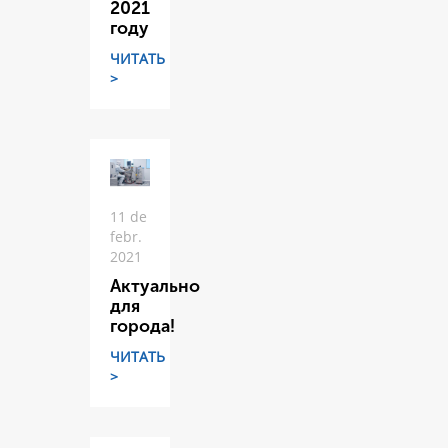
2021
году
ЧИТАТЬ
>
11 de
febr.
2021
Актуально
для
города!
ЧИТАТЬ
>