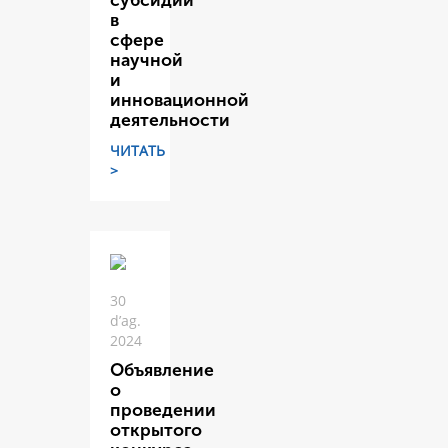
субсидий
в
сфере
научной
и
инновационной
деятельности
ЧИТАТЬ
>
30
d’ag.
2024
Объявление
о
проведении
открытого