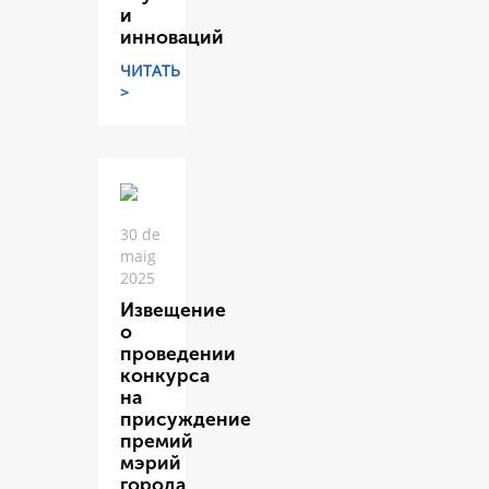
и
инноваций
ЧИТАТЬ
>
30 de
maig
2025
Извещение
о
проведении
конкурса
на
присуждение
премий
мэрий
города