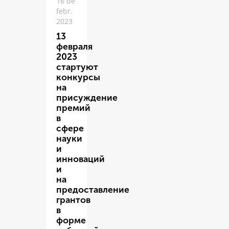
16 de
febr.
2023
13
февраля
2023
стартуют
конкурсы
на
присуждение
премий
в
сфере
науки
и
инноваций
и
на
предоставление
грантов
в
форме