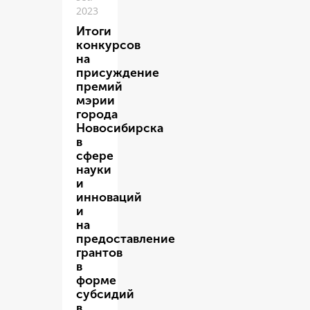
2023
Итоги
конкурсов
на
присуждение
премий
мэрии
города
Новосибирска
в
сфере
науки
и
инноваций
и
на
предоставление
грантов
в
форме
субсидий
в