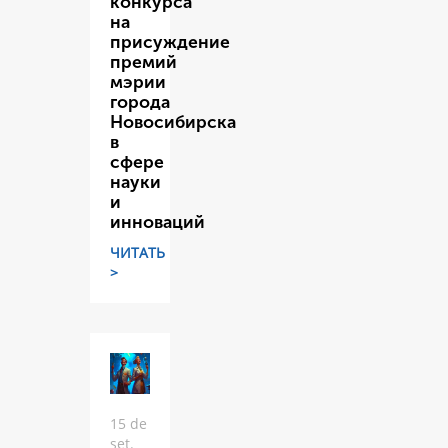
конкурса
на
присуждение
премий
мэрии
города
Новосибирска
в
сфере
науки
и
инноваций
ЧИТАТЬ
>
15 de
set.