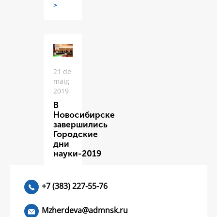
>
21 de
maig
2019
В
Новосибирске
завершились
Городские
дни
науки-2019
ЧИТАТЬ
>
+7 (383) 227-55-76
Mzherdeva@admnsk.ru