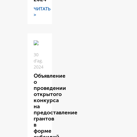
ЧИТАТЬ
>
30
d’ag.
2024
Объявление
о
проведении
открытого
конкурса
на
предоставление
грантов
в
форме