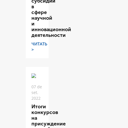
субсидий
в
сфере
научной
и
инновационной
деятельности
ЧИТАТЬ
>
07 de
set.
2022
Итоги
конкурсов
на
присуждение