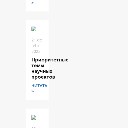
>
21 de
febr.
2023
Приоритетные
темы
научных
проектов
ЧИТАТЬ
>