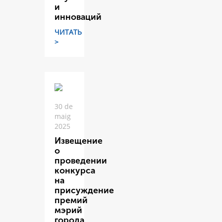
и
инноваций
ЧИТАТЬ
>
30 de
maig
2025
Извещение
о
проведении
конкурса
на
присуждение
премий
мэрий
города