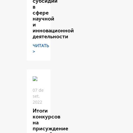
субсидий
в
сфере
научной
и
инновационной
деятельности
ЧИТАТЬ
>
07 de
set.
2022
Итоги
конкурсов
на
присуждение