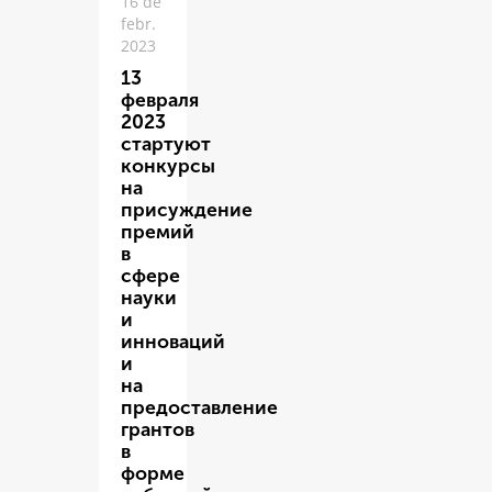
16 de
febr.
2023
13
февраля
2023
стартуют
конкурсы
на
присуждение
премий
в
сфере
науки
и
инноваций
и
на
предоставление
грантов
в
форме