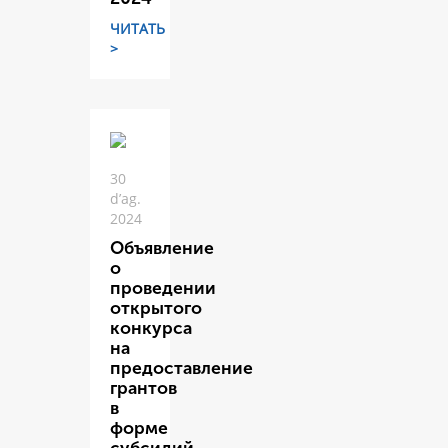
ЧИТАТЬ
>
30
d’ag.
2024
Объявление
о
проведении
открытого
конкурса
на
предоставление
грантов
в
форме