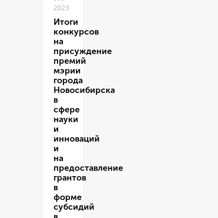
2023
Итоги
конкурсов
на
присуждение
премий
мэрии
города
Новосибирска
в
сфере
науки
и
инноваций
и
на
предоставление
грантов
в
форме
субсидий
в