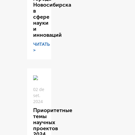
Новосибирска
в
сфере
науки
и
инноваций
ЧИТАТЬ
>
02 de
set.
2024
Приоритетные
темы
научных
проектов
2024