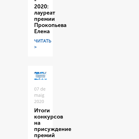
-
2020:
лауреат
премии
Прокопьева
Елена
ЧИТАТЬ
>
07 de
maig
2020
Итоги
конкурсов
на
присуждение
премий