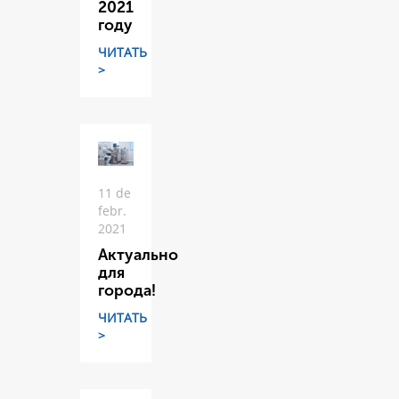
2021
году
ЧИТАТЬ
>
11 de
febr.
2021
Актуально
для
города!
ЧИТАТЬ
>