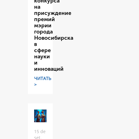
конкурса
на
присуждение
премий
мэрии
города
Новосибирска
в
сфере
науки
и
инноваций
ЧИТАТЬ
>
15 de
set.