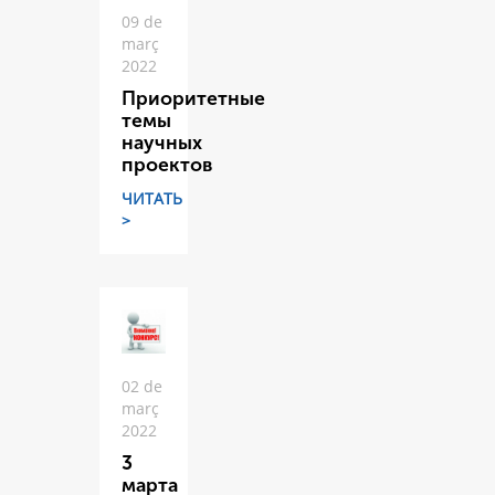
09 de
març
2022
Приоритетные
темы
научных
проектов
ЧИТАТЬ
>
02 de
març
2022
3
марта