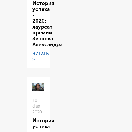
История
успеха
-
2020:
лауреат
премии
Зенкова
Александра
ЧИТАТЬ
>
18
d’ag.
2020
История
успеха