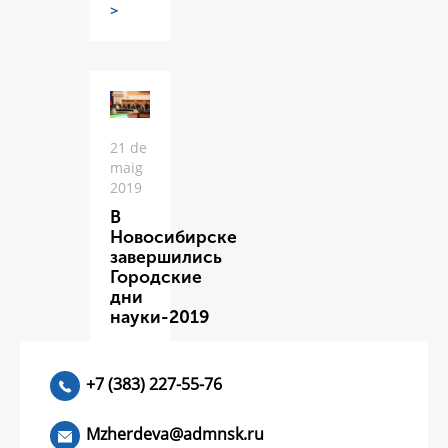
>
21 de
maig
2019
В
Новосибирске
завершились
Городские
дни
науки-2019
ЧИТАТЬ
>
+7 (383) 227-55-76
Mzherdeva@admnsk.ru