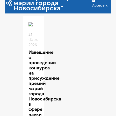
мэрии города
Accedeix
Новосибирска"
21
d’abr.
2026
Извещение
о
проведении
конкурса
на
присуждение
премий
мэрий
города
Новосибирска
в
сфере
науки