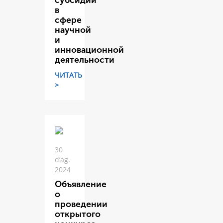
субсидий
в
сфере
научной
и
инновационной
деятельности
ЧИТАТЬ
>
30
d’ag.
2024
Объявление
о
проведении
открытого