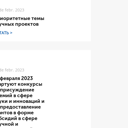
de febr. 2023
иоритетные темы
учных проектов
ТАТЬ >
de febr. 2023
 февраля 2023
артуют конкурсы
 присуждение
емий в сфере
уки и инноваций и
 предоставление
антов в форме
бсидий в сфере
учной и