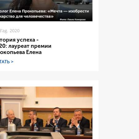
d’ag. 2020
тория успеха -
20: лауреат премии
окопьева Елена
ТАТЬ >