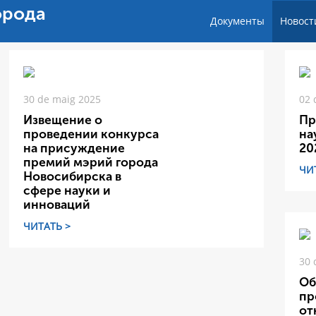
орода
Документы
Новост
30 de maig 2025
02 
Извещение о
Пр
проведении конкурса
на
на присуждение
20
премий мэрий города
ЧИ
Новосибирска в
сфере науки и
инноваций
ЧИТАТЬ >
30 
Об
пр
от