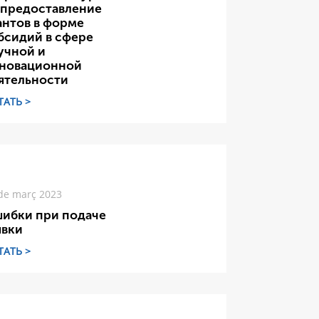
 предоставление
антов в форме
бсидий в сфере
учной и
новационной
ятельности
ТАТЬ >
de març 2023
ибки при подаче
явки
ТАТЬ >