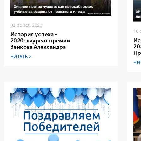
02 de set. 2020
18 
История успеха -
Ис
2020: лауреат премии
20
Зенкова Александра
Пр
ЧИТАТЬ >
ЧИ