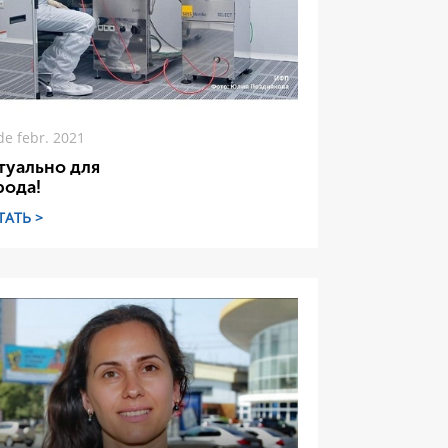
de febr. 2021
туально для
рода!
ТАТЬ >