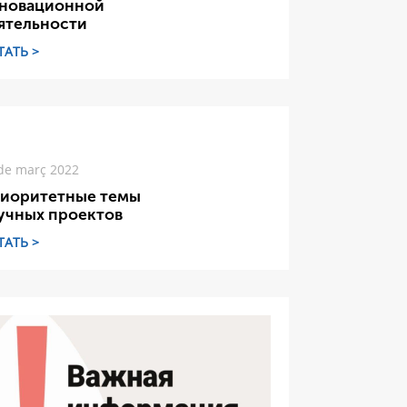
новационной
ятельности
ТАТЬ >
de març 2022
иоритетные темы
учных проектов
ТАТЬ >