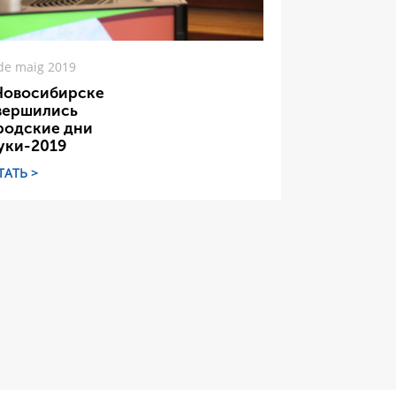
de maig 2019
Новосибирске
вершились
родские дни
уки-2019
ТАТЬ >