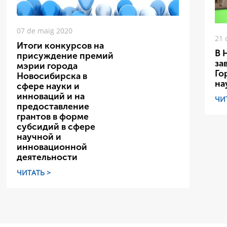
07 de maig 2020
21 
Итоги конкурсов на
В 
присуждение премий
за
мэрии города
Го
Новосибирска в
на
сфере науки и
инноваций и на
ЧИ
предоставление
грантов в форме
субсидий в сфере
научной и
инновационной
деятельности
ЧИТАТЬ >