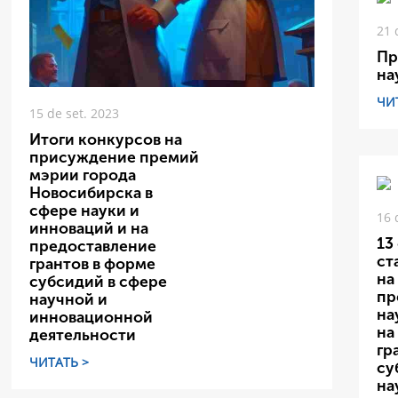
21 
Пр
на
ЧИ
15 de set. 2023
Итоги конкурсов на
присуждение премий
мэрии города
Новосибирска в
сфере науки и
16 
инноваций и на
13
предоставление
ст
грантов в форме
на
субсидий в сфере
пр
научной и
на
инновационной
на
деятельности
гр
ЧИТАТЬ >
су
на