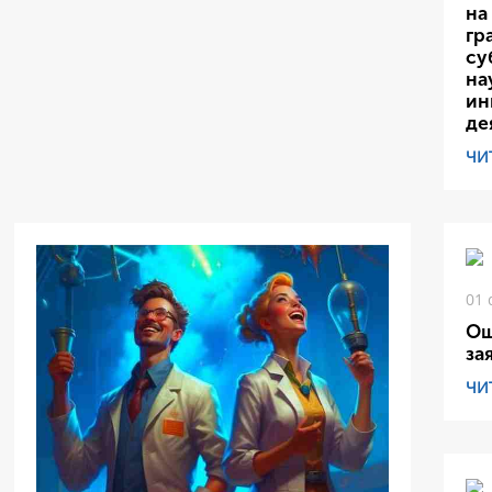
на
гр
су
на
ин
де
ЧИ
01 
Ош
за
ЧИ