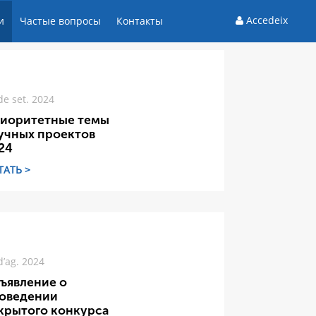
Accedeix
и
Частые вопросы
Контакты
de set. 2024
иоритетные темы
учных проектов
24
ТАТЬ >
d’ag. 2024
ъявление о
оведении
крытого конкурса