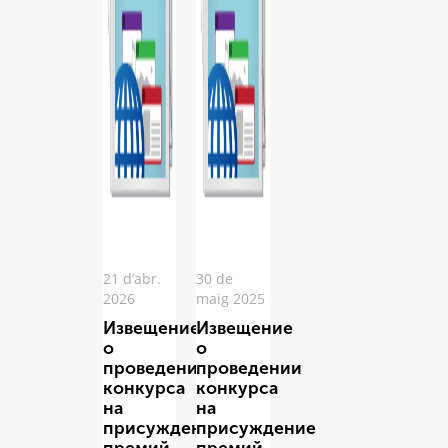
21 d’abr.
30 de
2026
maig 2025
Извещение
Извещение
о
о
проведении
проведении
конкурса
конкурса
на
на
присуждение
присуждение