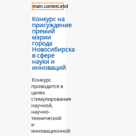
main.contest.end
Конкурс на
присуждение
премий
мэрии
города
Новосибирска
в сфере
науки и
инноваций
Конкурс
проводится в
целях
стимулирования
научной,
научно-
технической
и
инновационной