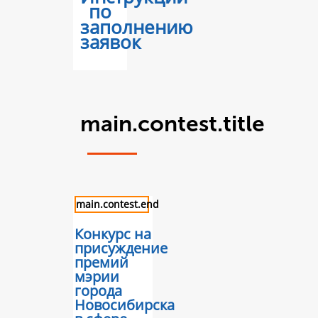
по
заполнению
заявок
main.contest.title
main.contest.end
Конкурс на
присуждение
премий
мэрии
города
Новосибирска