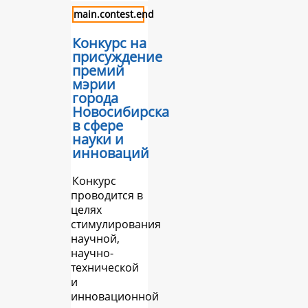
main.contest.end
Конкурс на
присуждение
премий
мэрии
города
Новосибирска
в сфере
науки и
инноваций
Конкурс
проводится в
целях
стимулирования
научной,
научно-
технической
и
инновационной