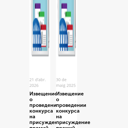
21 d’abr.
30 de
2026
maig 2025
Извещение
Извещение
о
о
проведении
проведении
конкурса
конкурса
на
на
присуждение
присуждение