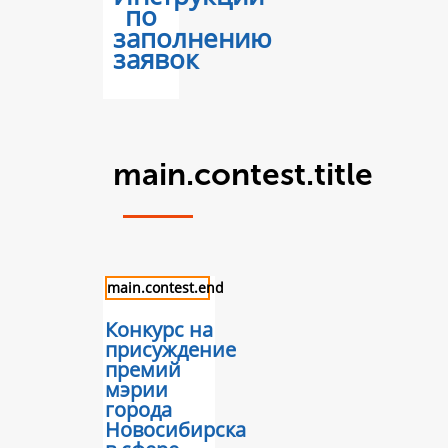
по
заполнению
заявок
main.contest.title
main.contest.end
Конкурс на
присуждение
премий
мэрии
города
Новосибирска